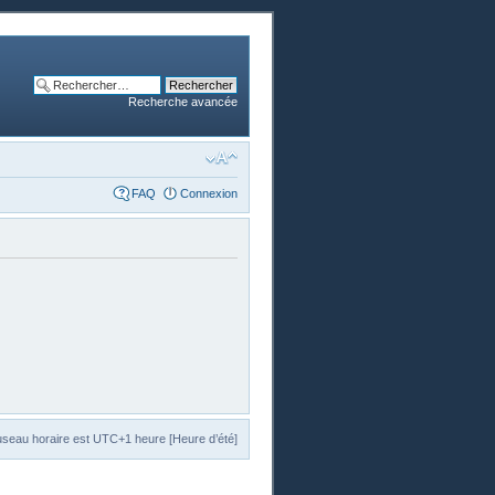
Recherche avancée
FAQ
Connexion
useau horaire est UTC+1 heure [Heure d’été]