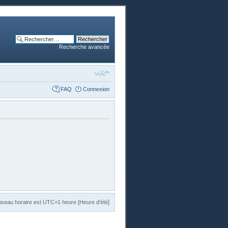
Recherche avancée
FAQ
Connexion
useau horaire est UTC+1 heure [Heure d’été]