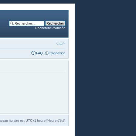
Recherche avancée
FAQ
Connexion
useau horaire est UTC+1 heure [Heure d’été]