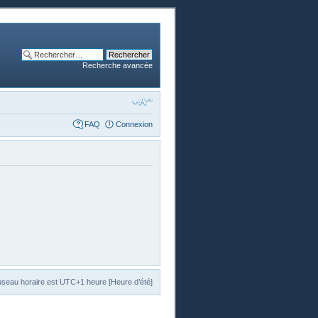
Recherche avancée
FAQ
Connexion
useau horaire est UTC+1 heure [Heure d’été]