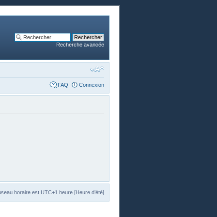
Recherche avancée
FAQ
Connexion
useau horaire est UTC+1 heure [Heure d’été]