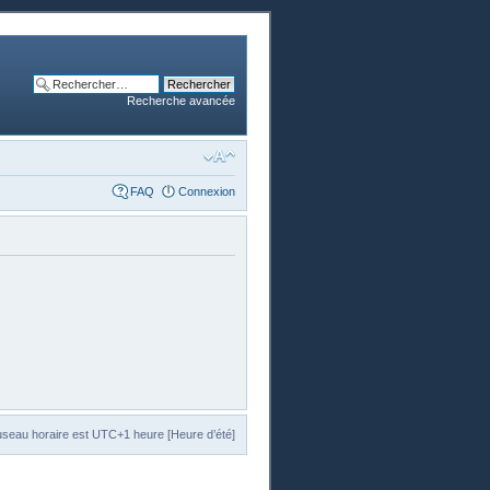
Recherche avancée
FAQ
Connexion
useau horaire est UTC+1 heure [Heure d’été]