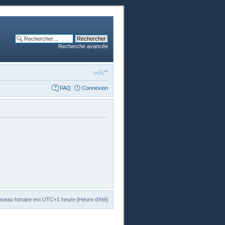
Recherche avancée
FAQ
Connexion
useau horaire est UTC+1 heure [Heure d’été]