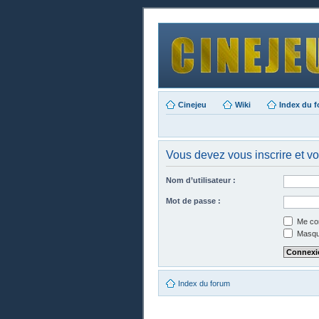
Cinejeu
Wiki
Index du 
Vous devez vous inscrire et vou
Nom d’utilisateur :
Mot de passe :
Me con
Masque
Index du forum