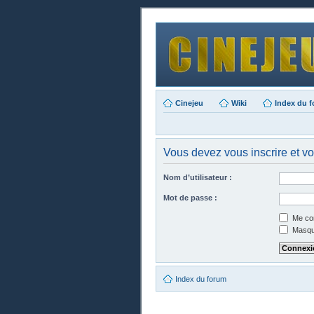
Cinejeu
Wiki
Index du 
Vous devez vous inscrire et vou
Nom d’utilisateur :
Mot de passe :
Me con
Masque
Index du forum