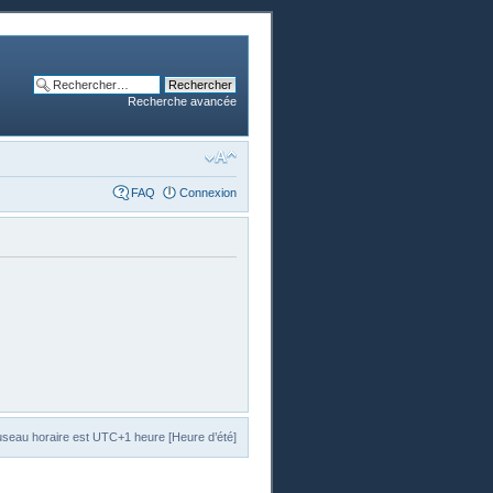
Recherche avancée
FAQ
Connexion
useau horaire est UTC+1 heure [Heure d’été]