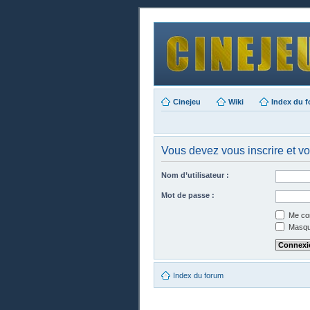
Cinejeu
Wiki
Index du 
Vous devez vous inscrire et vou
Nom d’utilisateur :
Mot de passe :
Me con
Masque
Index du forum