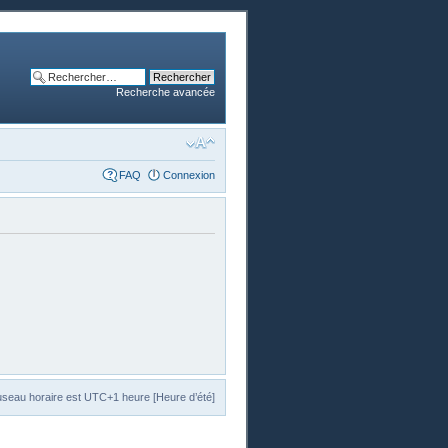
Recherche avancée
FAQ
Connexion
useau horaire est UTC+1 heure [Heure d’été]