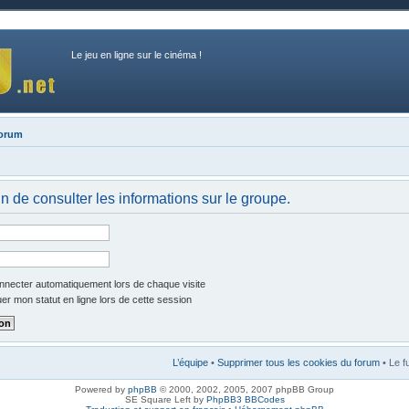
Le jeu en ligne sur le cinéma !
forum
 de consulter les informations sur le groupe.
necter automatiquement lors de chaque visite
r mon statut en ligne lors de cette session
L’équipe
•
Supprimer tous les cookies du forum
• Le f
Powered by
phpBB
© 2000, 2002, 2005, 2007 phpBB Group
SE Square Left by
PhpBB3 BBCodes