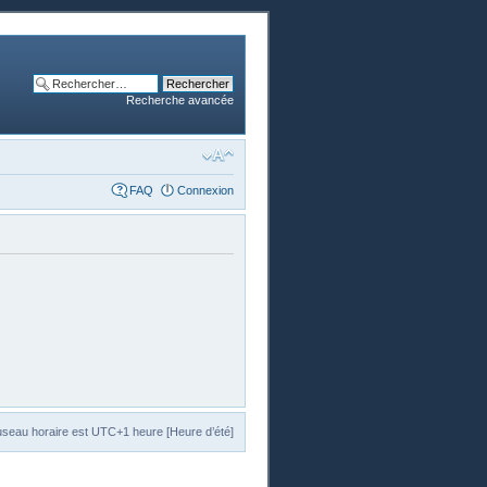
Recherche avancée
FAQ
Connexion
useau horaire est UTC+1 heure [Heure d’été]