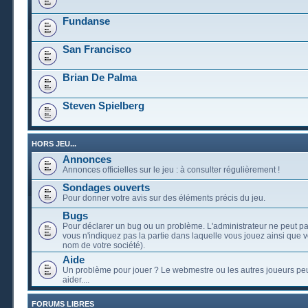
Fundanse
San Francisco
Brian De Palma
Steven Spielberg
HORS JEU...
Annonces
Annonces officielles sur le jeu : à consulter régulièrement !
Sondages ouverts
Pour donner votre avis sur des éléments précis du jeu.
Bugs
Pour déclarer un bug ou un problème. L'administrateur ne peut pa
vous n'indiquez pas la partie dans laquelle vous jouez ainsi que vo
nom de votre société).
Aide
Un problème pour jouer ? Le webmestre ou les autres joueurs pe
aider....
FORUMS LIBRES