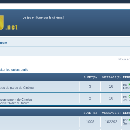
Le jeu en ligne sur le cinéma !
forum
Nous so
ter les sujets actifs
SUJET(S)
MESSAGE(S)
DER
par
3
16
pes de partie de Cinéjeu
Dim 
par
2
16
ctionnement de Cinéjeu
Jeu 
partie "Aide" du forum
SUJET(S)
MESSAGE(S)
DER
par
1008
102292
Sam 