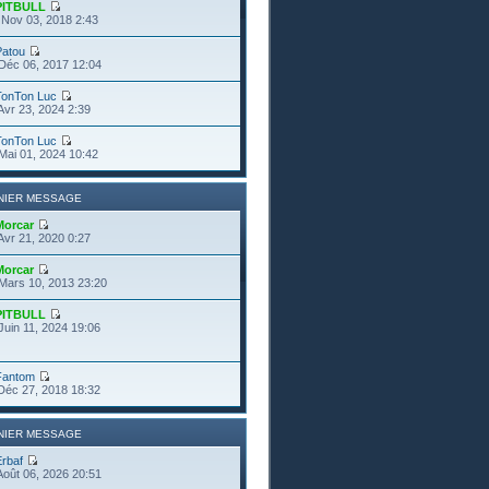
PITBULL
Nov 03, 2018 2:43
Patou
Déc 06, 2017 12:04
TonTon Luc
Avr 23, 2024 2:39
TonTon Luc
Mai 01, 2024 10:42
NIER MESSAGE
Morcar
Avr 21, 2020 0:27
Morcar
Mars 10, 2013 23:20
PITBULL
Juin 11, 2024 19:06
Fantom
Déc 27, 2018 18:32
NIER MESSAGE
Erbaf
Août 06, 2026 20:51