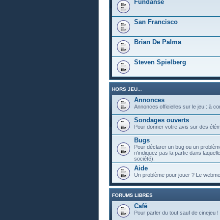
Fundanse
San Francisco
Brian De Palma
Steven Spielberg
HORS JEU...
Annonces
Annonces officielles sur le jeu : à c
Sondages ouverts
Pour donner votre avis sur des élém
Bugs
Pour déclarer un bug ou un problème
n'indiquez pas la partie dans laquell
société).
Aide
Un problème pour jouer ? Le webmest
FORUMS LIBRES
Café
Pour parler du tout sauf de cinejeu !