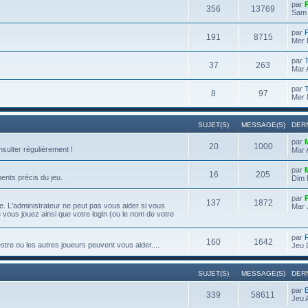
par
356
13769
Sam 
par
191
8715
Mer 
par
37
263
Mar 
par
8
97
Mer 
SUJET(S)
MESSAGE(S)
DER
par
20
1000
onsulter régulièrement !
Mar 
par
16
205
ents précis du jeu.
Dim 
par
137
1872
. L'administrateur ne peut pas vous aider si vous
Mar 
e vous jouez ainsi que votre login (ou le nom de votre
par
160
1642
re ou les autres joueurs peuvent vous aider....
Jeu 
SUJET(S)
MESSAGE(S)
DER
par
339
58611
Jeu 