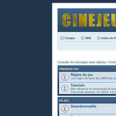
Cinejeu
Wiki
Index du 
Consulter les messages sans réponse
•
Consul
PREMIERS PAS
Règles du jeu
Les règles de base des différents ty
Tutoriels
Bien démarrer et comprendre le fon
Pour toute question, se référer à la 
EN JEU...
Gerardmerveille