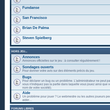
Fundanse
San Francisco
Brian De Palma
Steven Spielberg
HORS JEU...
Annonces
Annonces officielles sur le jeu : à consulter régulièrement !
Sondages ouverts
Pour donner votre avis sur des éléments précis du jeu.
Bugs
Pour déclarer un bug ou un problème. L'administrateur ne peut pa
vous n'indiquez pas la partie dans laquelle vous jouez ainsi que vo
nom de votre société).
Aide
Un problème pour jouer ? Le webmestre ou les autres joueurs pe
aider....
FORUMS LIBRES