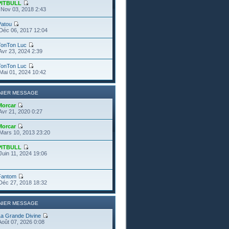
PITBULL
Nov 03, 2018 2:43
Patou
Déc 06, 2017 12:04
TonTon Luc
Avr 23, 2024 2:39
TonTon Luc
Mai 01, 2024 10:42
NIER MESSAGE
Morcar
Avr 21, 2020 0:27
Morcar
Mars 10, 2013 23:20
PITBULL
Juin 11, 2024 19:06
Fantom
Déc 27, 2018 18:32
NIER MESSAGE
La Grande Divine
Août 07, 2026 0:08