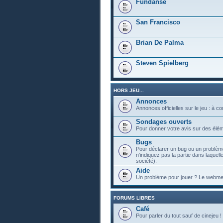
Fundanse
San Francisco
Brian De Palma
Steven Spielberg
HORS JEU...
Annonces
Annonces officielles sur le jeu : à c
Sondages ouverts
Pour donner votre avis sur des élém
Bugs
Pour déclarer un bug ou un problème
n'indiquez pas la partie dans laquell
société).
Aide
Un problème pour jouer ? Le webmest
FORUMS LIBRES
Café
Pour parler du tout sauf de cinejeu !