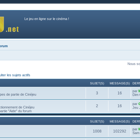
Le jeu en ligne sur le cinéma !
forum
Nous so
ter les sujets actifs
SUJET(S)
MESSAGE(S)
DER
par
3
16
pes de partie de Cinéjeu
Dim 
par
2
16
ctionnement de Cinéjeu
Jeu 
partie "Aide" du forum
SUJET(S)
MESSAGE(S)
DER
par
1008
102292
Sam 