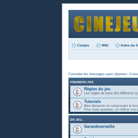
Cinejeu
Wiki
Index du 
Consulter les messages sans réponse
•
Consul
PREMIERS PAS
Règles du jeu
Les règles de base des différents ty
Tutoriels
Bien démarrer et comprendre le fon
Pour toute question, se référer à la 
EN JEU...
Gerardmerveille