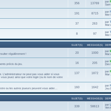
par
356
13769
Sam 
par
191
8715
Mer 
par
37
263
Mar 
par
8
97
Mer 
SUJET(S)
MESSAGE(S)
DER
par
20
1000
onsulter régulièrement !
Mar 
par
16
205
ents précis du jeu.
Dim 
par
137
1872
. L'administrateur ne peut pas vous aider si vous
Mar 
e vous jouez ainsi que votre login (ou le nom de votre
par
160
1642
re ou les autres joueurs peuvent vous aider....
Jeu 
SUJET(S)
MESSAGE(S)
DER
par
339
58613
Ven 