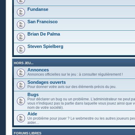
Fundanse
San Francisco
Brian De Palma
Steven Spielberg
HORS JEU...
Annonces
Annonces officielles sur le jeu : à consulter régulièrement !
Sondages ouverts
Pour donner votre avis sur des éléments précis du jeu.
Bugs
Pour déclarer un bug ou un problème. L'administrateur ne peut pa
vous n'indiquez pas la partie dans laquelle vous jouez ainsi que vo
nom de votre société).
Aide
Un problème pour jouer ? Le webmestre ou les autres joueurs pe
aider....
FORUMS LIBRES