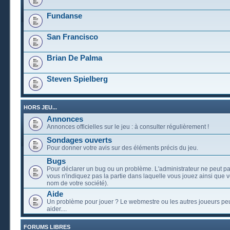
Fundanse
San Francisco
Brian De Palma
Steven Spielberg
HORS JEU...
Annonces
Annonces officielles sur le jeu : à consulter régulièrement !
Sondages ouverts
Pour donner votre avis sur des éléments précis du jeu.
Bugs
Pour déclarer un bug ou un problème. L'administrateur ne peut pa
vous n'indiquez pas la partie dans laquelle vous jouez ainsi que vo
nom de votre société).
Aide
Un problème pour jouer ? Le webmestre ou les autres joueurs pe
aider....
FORUMS LIBRES