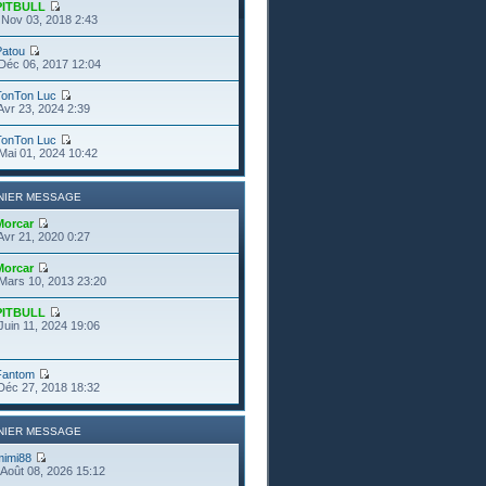
PITBULL
Nov 03, 2018 2:43
Patou
Déc 06, 2017 12:04
TonTon Luc
Avr 23, 2024 2:39
TonTon Luc
Mai 01, 2024 10:42
NIER MESSAGE
Morcar
Avr 21, 2020 0:27
Morcar
Mars 10, 2013 23:20
PITBULL
Juin 11, 2024 19:06
Fantom
Déc 27, 2018 18:32
NIER MESSAGE
mimi88
Août 08, 2026 15:12