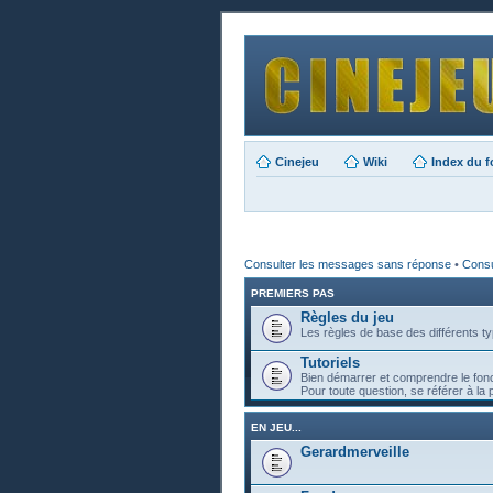
Cinejeu
Wiki
Index du 
Consulter les messages sans réponse
•
Consul
PREMIERS PAS
Règles du jeu
Les règles de base des différents ty
Tutoriels
Bien démarrer et comprendre le fon
Pour toute question, se référer à la 
EN JEU...
Gerardmerveille