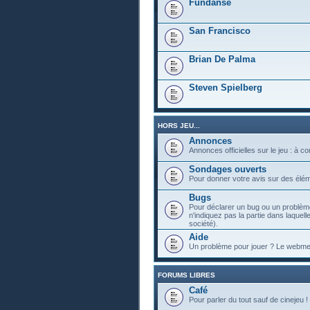
Fundanse
San Francisco
Brian De Palma
Steven Spielberg
HORS JEU...
Annonces
Annonces officielles sur le jeu : à c
Sondages ouverts
Pour donner votre avis sur des élém
Bugs
Pour déclarer un bug ou un problème
n'indiquez pas la partie dans laquell
société).
Aide
Un problème pour jouer ? Le webmest
FORUMS LIBRES
Café
Pour parler du tout sauf de cinejeu !