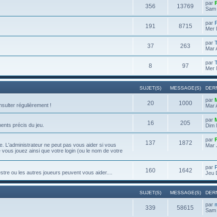
par
356
13769
Sam 
par
191
8715
Mer 
par
37
263
Mar 
par
8
97
Mer 
SUJET(S)
MESSAGE(S)
DER
par
20
1000
onsulter régulièrement !
Mar 
par
16
205
ents précis du jeu.
Dim 
par
137
1872
. L'administrateur ne peut pas vous aider si vous
Mar 
e vous jouez ainsi que votre login (ou le nom de votre
par
160
1642
re ou les autres joueurs peuvent vous aider....
Jeu 
SUJET(S)
MESSAGE(S)
DER
par
339
58615
Sam 