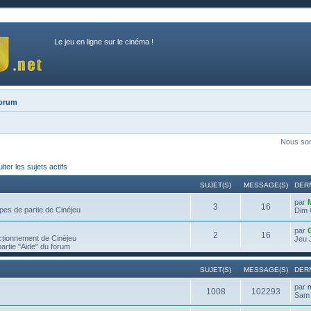
Le jeu en ligne sur le cinéma !
forum
Nous som
ter les sujets actifs
SUJET(S)
MESSAGE(S)
DER
par
3
16
pes de partie de Cinéjeu
Dim 
par
2
16
ctionnement de Cinéjeu
Jeu 
partie "Aide" du forum
SUJET(S)
MESSAGE(S)
DER
par
1008
102293
Sam 