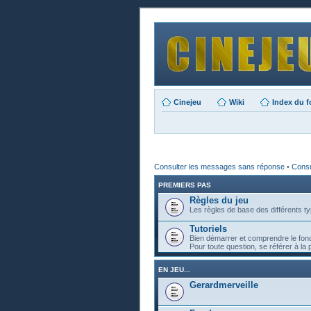
Cinejeu
Wiki
Index du 
Consulter les messages sans réponse
•
Consul
PREMIERS PAS
Règles du jeu
Les règles de base des différents ty
Tutoriels
Bien démarrer et comprendre le fon
Pour toute question, se référer à la 
EN JEU...
Gerardmerveille