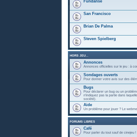
Fundanse
San Francisco
Brian De Palma
Steven Spielberg
HORS JEU...
Annonces
Annonces officielles sur le jeu : à c
Sondages ouverts
Pour donner votre avis sur des élém
Bugs
Pour déclarer un bug ou un problème
n'indiquez pas la partie dans laquell
société).
Aide
Un problème pour jouer ? Le webmest
FORUMS LIBRES
Café
Pour parler du tout sauf de cinejeu !