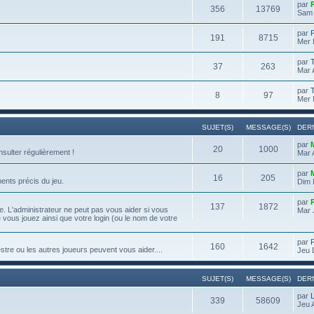
par
356
13769
Sam 
par
191
8715
Mer 
par
37
263
Mar 
par
8
97
Mer 
SUJET(S)
MESSAGE(S)
DER
par
20
1000
onsulter régulièrement !
Mar 
par
16
205
ents précis du jeu.
Dim 
par
137
1872
. L'administrateur ne peut pas vous aider si vous
Mar 
e vous jouez ainsi que votre login (ou le nom de votre
par
160
1642
re ou les autres joueurs peuvent vous aider....
Jeu 
SUJET(S)
MESSAGE(S)
DER
par
339
58609
Jeu 