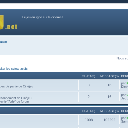
Le jeu en ligne sur le cinéma !
forum
Nous so
ter les sujets actifs
SUJET(S)
MESSAGE(S)
DER
par
3
16
pes de partie de Cinéjeu
Dim 
par
2
16
ctionnement de Cinéjeu
Jeu 
partie "Aide" du forum
SUJET(S)
MESSAGE(S)
DER
par
1008
102292
Sam 