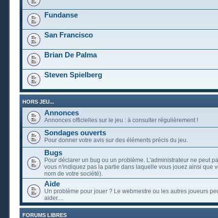
Fundanse
San Francisco
Brian De Palma
Steven Spielberg
HORS JEU...
Annonces
Annonces officielles sur le jeu : à consulter régulièrement !
Sondages ouverts
Pour donner votre avis sur des éléments précis du jeu.
Bugs
Pour déclarer un bug ou un problème. L'administrateur ne peut pa
vous n'indiquez pas la partie dans laquelle vous jouez ainsi que vo
nom de votre société).
Aide
Un problème pour jouer ? Le webmestre ou les autres joueurs pe
aider....
FORUMS LIBRES