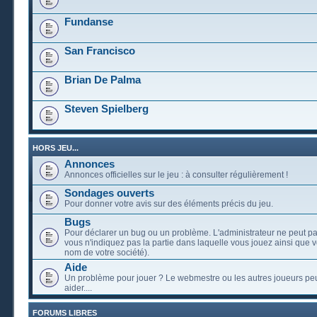
Fundanse
San Francisco
Brian De Palma
Steven Spielberg
HORS JEU...
Annonces
Annonces officielles sur le jeu : à consulter régulièrement !
Sondages ouverts
Pour donner votre avis sur des éléments précis du jeu.
Bugs
Pour déclarer un bug ou un problème. L'administrateur ne peut pa
vous n'indiquez pas la partie dans laquelle vous jouez ainsi que vo
nom de votre société).
Aide
Un problème pour jouer ? Le webmestre ou les autres joueurs pe
aider....
FORUMS LIBRES