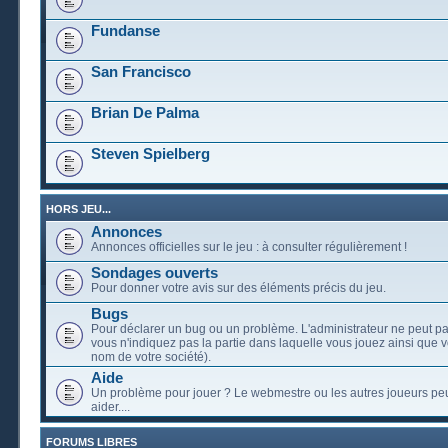
Fundanse
San Francisco
Brian De Palma
Steven Spielberg
HORS JEU...
Annonces
Annonces officielles sur le jeu : à consulter régulièrement !
Sondages ouverts
Pour donner votre avis sur des éléments précis du jeu.
Bugs
Pour déclarer un bug ou un problème. L'administrateur ne peut pa
vous n'indiquez pas la partie dans laquelle vous jouez ainsi que vo
nom de votre société).
Aide
Un problème pour jouer ? Le webmestre ou les autres joueurs pe
aider....
FORUMS LIBRES