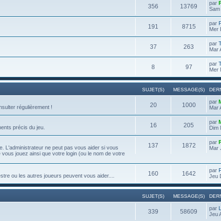
par
356
13769
Sam 
par
191
8715
Mer 
par
37
263
Mar 
par
8
97
Mer 
SUJET(S)
MESSAGE(S)
DER
par
20
1000
onsulter régulièrement !
Mar 
par
16
205
ents précis du jeu.
Dim 
par
137
1872
. L'administrateur ne peut pas vous aider si vous
Mar 
e vous jouez ainsi que votre login (ou le nom de votre
par
160
1642
re ou les autres joueurs peuvent vous aider....
Jeu 
SUJET(S)
MESSAGE(S)
DER
par
339
58609
Jeu 