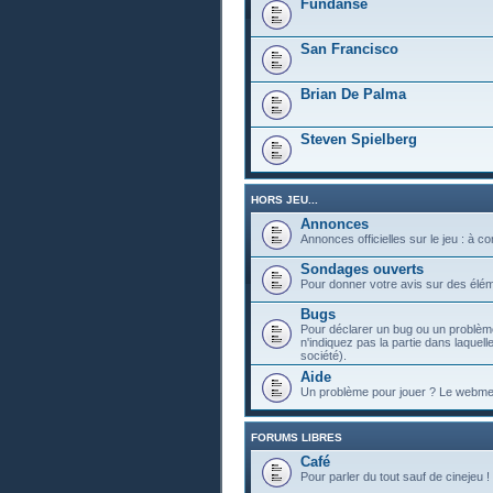
Fundanse
San Francisco
Brian De Palma
Steven Spielberg
HORS JEU...
Annonces
Annonces officielles sur le jeu : à c
Sondages ouverts
Pour donner votre avis sur des élém
Bugs
Pour déclarer un bug ou un problème
n'indiquez pas la partie dans laquell
société).
Aide
Un problème pour jouer ? Le webmest
FORUMS LIBRES
Café
Pour parler du tout sauf de cinejeu !