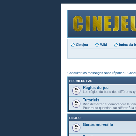
Cinejeu
Wiki
Index du 
Consulter les messages sans réponse
•
Consul
PREMIERS PAS
Règles du jeu
Les règles de base des différents ty
Tutoriels
Bien démarrer et comprendre le fon
Pour toute question, se référer à la 
EN JEU...
Gerardmerveille