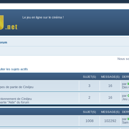
Le jeu en ligne sur le cinéma !
forum
Nous so
ter les sujets actifs
SUJET(S)
MESSAGE(S)
DER
par
3
16
pes de partie de Cinéjeu
Dim 
par
2
16
ctionnement de Cinéjeu
Jeu 
partie "Aide" du forum
SUJET(S)
MESSAGE(S)
DER
par
1008
102292
Sam 