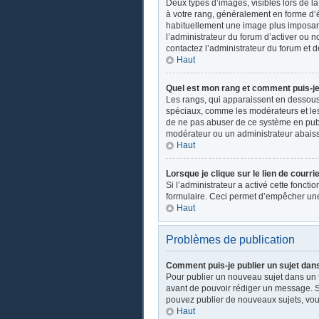
Deux types d’images, visibles lors de l
à votre rang, généralement en forme d’ét
habituellement une image plus imposant
l’administrateur du forum d’activer ou n
contactez l’administrateur du forum et d
Haut
Quel est mon rang et comment puis-je 
Les rangs, qui apparaissent en dessous d
spéciaux, comme les modérateurs et les 
de ne pas abuser de ce système en publ
modérateur ou un administrateur abais
Haut
Lorsque je clique sur le lien de courri
Si l’administrateur a activé cette fonctio
formulaire. Ceci permet d’empêcher une
Haut
Problèmes de publication
Comment puis-je publier un sujet dan
Pour publier un nouveau sujet dans un fo
avant de pouvoir rédiger un message. Su
pouvez publier de nouveaux sujets, vou
Haut