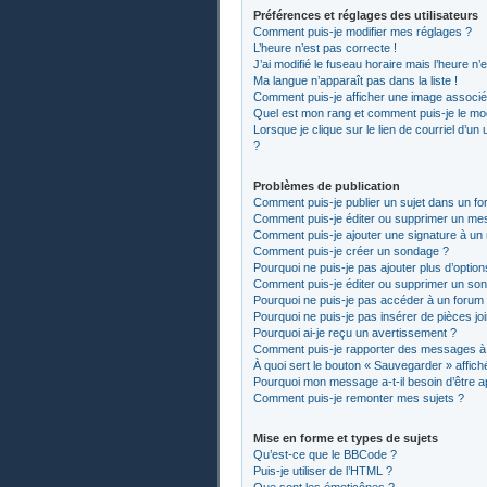
Préférences et réglages des utilisateurs
Comment puis-je modifier mes réglages ?
L’heure n’est pas correcte !
J’ai modifié le fuseau horaire mais l’heure n’
Ma langue n’apparaît pas dans la liste !
Comment puis-je afficher une image associée
Quel est mon rang et comment puis-je le mod
Lorsque je clique sur le lien de courriel d’un
?
Problèmes de publication
Comment puis-je publier un sujet dans un fo
Comment puis-je éditer ou supprimer un me
Comment puis-je ajouter une signature à u
Comment puis-je créer un sondage ?
Pourquoi ne puis-je pas ajouter plus d’optio
Comment puis-je éditer ou supprimer un so
Pourquoi ne puis-je pas accéder à un forum
Pourquoi ne puis-je pas insérer de pièces jo
Pourquoi ai-je reçu un avertissement ?
Comment puis-je rapporter des messages à
À quoi sert le bouton « Sauvegarder » affiché
Pourquoi mon message a-t-il besoin d’être 
Comment puis-je remonter mes sujets ?
Mise en forme et types de sujets
Qu’est-ce que le BBCode ?
Puis-je utiliser de l’HTML ?