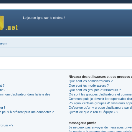
Le jeu en ligne sur le cinéma !
forum
Niveaux des utilisateurs et des groupes d
Que sont les administrateurs ?
ut ?
Que sont les modérateurs ?
nt ?
Que sont les groupes d’utilisateurs ?
nom d’utilisateur dans la liste des
Où sont les groupes d’utilisateurs et commen
Comment puis-je devenir le responsable d’un 
Pourquoi certains groupes d’utilisateurs app
er !
Qu’est-ce qu’un « groupe d’utilisateurs par d
 ne peux à présent plus me connecter ?!
Qu’est-ce que le lien « L’équipe » ?
Messagerie privée
 forum » ?
Je ne peux pas envoyer de messages privé
Je continue à recevoir des messages privés n