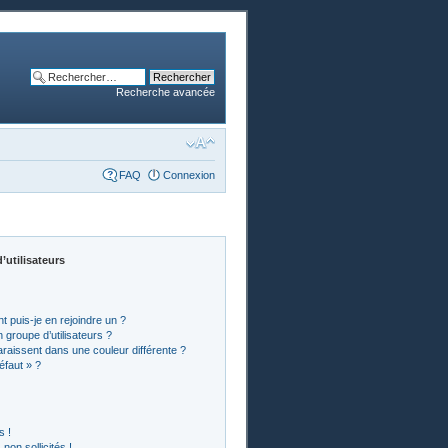
Recherche avancée
FAQ
Connexion
’utilisateurs
t puis-je en rejoindre un ?
groupe d’utilisateurs ?
araissent dans une couleur différente ?
éfaut » ?
s !
on sollicités !