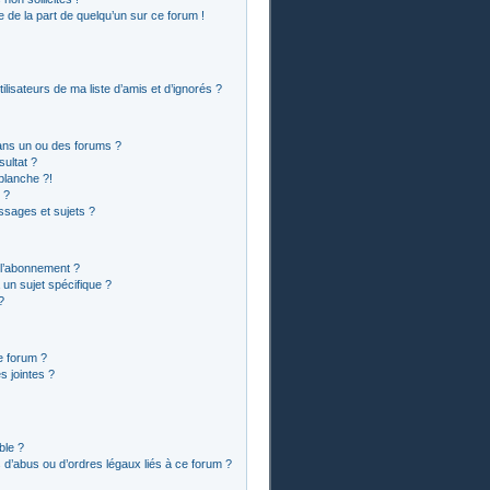
le de la part de quelqu’un sur ce forum !
lisateurs de ma liste d’amis et d’ignorés ?
ans un ou des forums ?
ultat ?
blanche ?!
 ?
sages et sujets ?
t l’abonnement ?
un sujet spécifique ?
?
e forum ?
 jointes ?
ble ?
 d’abus ou d’ordres légaux liés à ce forum ?