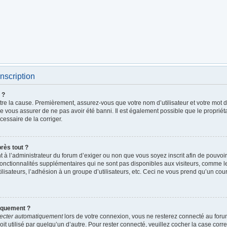
nscription
 ?
être la cause. Premièrement, assurez-vous que votre nom d’utilisateur et votre mot de
de vous assurer de ne pas avoir été banni. Il est également possible que le propriétai
écessaire de la corriger.
près tout ?
ent à l’administrateur du forum d’exiger ou non que vous soyez inscrit afin de pouv
fonctionnalités supplémentaires qui ne sont pas disponibles aux visiteurs, comme 
utilisateurs, l’adhésion à un groupe d’utilisateurs, etc. Ceci ne vous prend qu’un c
iquement ?
ecter automatiquement
lors de votre connexion, vous ne resterez connecté au foru
it utilisé par quelqu’un d’autre. Pour rester connecté, veuillez cocher la case cor