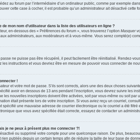
dez au forum par l’intermédiaire d’un ordinateur public, comme par exemple dans u
trouver cette case à cocher, il est probable qu’un administrateur ait désactivé cette fo
e mon nom d’utilisateur dans la liste des utilisateurs en ligne ?
ateur, en-dessous des « Préférences du forum », vous trouverez l’option
Masquer vot
qu’aux administrateurs, aux modérateurs et à vous-même. Vous serez compté(e) comme 
passe ne puisse pas être récupéré, il peut facilement être réinitialisé. Rendez-vou
ez les instructions et vous devriez être en mesure de pouvoir vous connecter de n
onnecter !
sateur et votre mot de passe. S’ils sont corrects, alors une des deux choses suivante
écifié avoir en dessous de 13 ans pendant l’inscription, vous devrez suivre les ins
 les nouvelles inscriptions doivent être activées, soit par vous-même ou soit par 
mation était présente lors de votre inscription. Si vous aviez reçu un courriel, consul
spécifié une mauvaise adresse de courrier électronique ou le courriel a été filtré e
ctronique que vous avez spécifiée était correcte, essayez de contacter un administr
mais je ne peux à présent plus me connecter ?!
it désactivé ou supprimé votre compte pour une quelconque raison. De plus, beauco
 rien publiés depuis un certain temps afin de réduire la taille de leur base de donnée