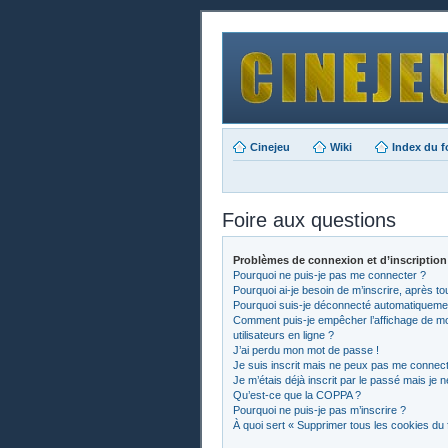
Cinejeu
Wiki
Index du 
Foire aux questions
Problèmes de connexion et d’inscription
Pourquoi ne puis-je pas me connecter ?
Pourquoi ai-je besoin de m’inscrire, après to
Pourquoi suis-je déconnecté automatiqueme
Comment puis-je empêcher l’affichage de mon 
utilisateurs en ligne ?
J’ai perdu mon mot de passe !
Je suis inscrit mais ne peux pas me connect
Je m’étais déjà inscrit par le passé mais je
Qu’est-ce que la COPPA ?
Pourquoi ne puis-je pas m’inscrire ?
À quoi sert « Supprimer tous les cookies du