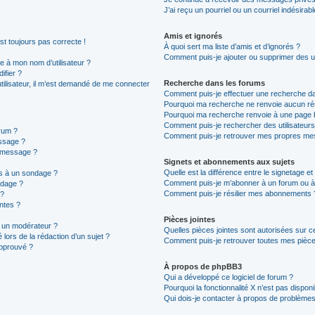
J’ai reçu un pourriel ou un courriel indésirab
Amis et ignorés
est toujours pas correcte !
À quoi sert ma liste d’amis et d’ignorés ?
Comment puis-je ajouter ou supprimer des uti
 à mon nom d’utilisateur ?
ifier ?
Recherche dans les forums
 utilisateur, il m’est demandé de me connecter
Comment puis-je effectuer une recherche d
Pourquoi ma recherche ne renvoie aucun rés
Pourquoi ma recherche renvoie à une page 
Comment puis-je rechercher des utilisateurs
rum ?
Comment puis-je retrouver mes propres mes
ssage ?
n message ?
Signets et abonnements aux sujets
Quelle est la différence entre le signetage e
ns à un sondage ?
Comment puis-je m’abonner à un forum ou à 
ndage ?
Comment puis-je résilier mes abonnements 
 ?
intes ?
Pièces jointes
 un modérateur ?
Quelles pièces jointes sont autorisées sur c
 lors de la rédaction d’un sujet ?
Comment puis-je retrouver toutes mes pièces
approuvé ?
À propos de phpBB3
Qui a développé ce logiciel de forum ?
Pourquoi la fonctionnalité X n’est pas disponi
Qui dois-je contacter à propos de problèmes