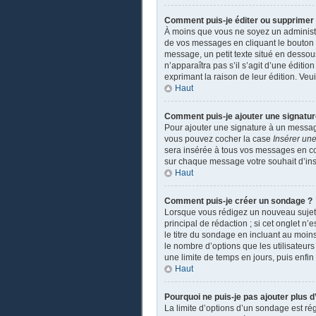
Comment puis-je éditer ou supprime
À moins que vous ne soyez un administ
de vos messages en cliquant le bouton a
message, un petit texte situé en dessou
n’apparaîtra pas s’il s’agit d’une éditio
exprimant la raison de leur édition. Ve
Haut
Comment puis-je ajouter une signatu
Pour ajouter une signature à un message
vous pouvez cocher la case
Insérer une
sera insérée à tous vos messages en coch
sur chaque message votre souhait d’insé
Haut
Comment puis-je créer un sondage ?
Lorsque vous rédigez un nouveau sujet o
principal de rédaction ; si cet onglet n
le titre du sondage en incluant au moi
le nombre d’options que les utilisateurs
une limite de temps en jours, puis enfin 
Haut
Pourquoi ne puis-je pas ajouter plus 
La limite d’options d’un sondage est ré