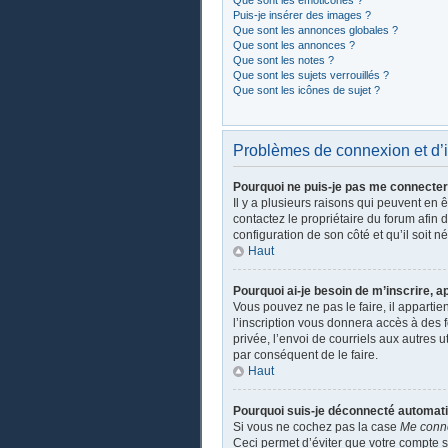
Que sont les émoticônes ?
Puis-je insérer des images ?
Que sont les annonces globales ?
Que sont les annonces ?
Que sont les notes ?
Que sont les sujets verrouillés ?
Que sont les icônes de sujet ?
Problèmes de connexion et d’i
Pourquoi ne puis-je pas me connecter
Il y a plusieurs raisons qui peuvent en 
contactez le propriétaire du forum afin 
configuration de son côté et qu’il soit n
Haut
Pourquoi ai-je besoin de m’inscrire, a
Vous pouvez ne pas le faire, il apparti
l’inscription vous donnera accès à des 
privée, l’envoi de courriels aux autres 
par conséquent de le faire.
Haut
Pourquoi suis-je déconnecté automat
Si vous ne cochez pas la case
Me conn
Ceci permet d’éviter que votre compte so