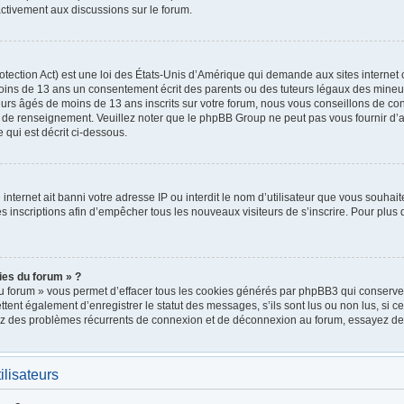
ctivement aux discussions sur le forum.
ection Act) est une loi des États-Unis d’Amérique qui demande aux sites internet 
oins de 13 ans un consentement écrit des parents ou des tuteurs légaux des mineu
urs âgés de moins de 13 ans inscrits sur votre forum, nous vous conseillons de cont
e de renseignement. Veuillez noter que le phpBB Group ne peut pas vous fournir d’a
 qui est décrit ci-dessous.
e internet ait banni votre adresse IP ou interdit le nom d’utilisateur que vous souhait
 inscriptions afin d’empêcher tous les nouveaux visiteurs de s’inscrire. Pour plus d
ies du forum » ?
u forum » vous permet d’effacer tous les cookies générés par phpBB3 qui conservent
nt également d’enregistrer le statut des messages, s’ils sont lus ou non lus, si cett
rez des problèmes récurrents de connexion et de déconnexion au forum, essayez de
ilisateurs