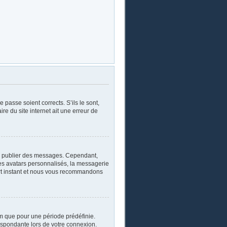
 passe soient corrects. S’ils le sont,
re du site internet ait une erreur de
oir publier des messages. Cependant,
les avatars personnalisés, la messagerie
ourt instant et nous vous recommandons
m que pour une période prédéfinie.
respondante lors de votre connexion.