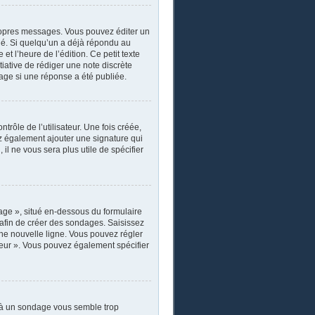
ropres messages. Vous pouvez éditer un
ié. Si quelqu’un a déjà répondu au
 l’heure de l’édition. Ce petit texte
itiative de rédiger une note discrète
sage si une réponse a été publiée.
rôle de l’utilisateur. Une fois créée,
ez également ajouter une signature qui
il ne vous sera plus utile de spécifier
age », situé en-dessous du formulaire
s afin de créer des sondages. Saisissez
ne nouvelle ligne. Vous pouvez régler
ateur ». Vous pouvez également spécifier
r à un sondage vous semble trop