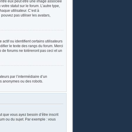
’entre eux peut être une image associée
otre statut sur le forum. L’autre type,
aque utilisateur. C’est à
 pouvez pas utiliser les avatars,
tif ou identifient certains utilisateurs
ifier le texte des rangs du forum. Merci
de forums ne toléreront pas ceci et un
sateurs par l’intermédiaire d’un
urs anonymes ou des robots.
ut que vous ayez besoin d’être inscrit
rum ou du sujet. Par exemple : vous