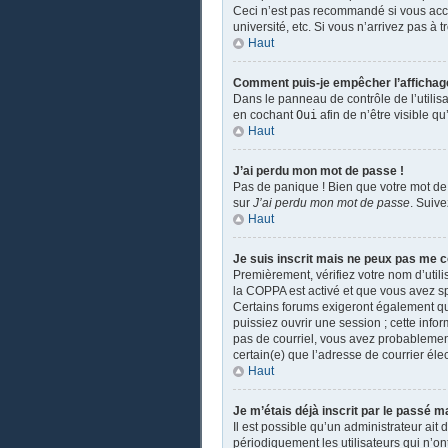
Ceci n’est pas recommandé si vous accé
université, etc. Si vous n’arrivez pas à 
Haut
Comment puis-je empêcher l’affichage d
Dans le panneau de contrôle de l’utilis
en cochant
Oui
afin de n’être visible 
Haut
J’ai perdu mon mot de passe !
Pas de panique ! Bien que votre mot de 
sur
J’ai perdu mon mot de passe
. Suiv
Haut
Je suis inscrit mais ne peux pas me c
Premièrement, vérifiez votre nom d’utili
la COPPA est activé et que vous avez sp
Certains forums exigeront également que
puissiez ouvrir une session ; cette infor
pas de courriel, vous avez probablement 
certain(e) que l’adresse de courrier éle
Haut
Je m’étais déjà inscrit par le passé 
Il est possible qu’un administrateur a
périodiquement les utilisateurs qui n’ont