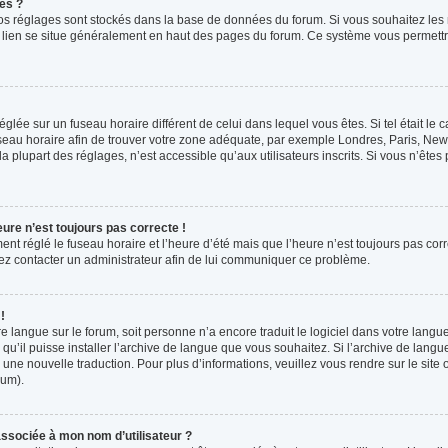
es ?
s vos réglages sont stockés dans la base de données du forum. Si vous souhaitez les
ce lien se situe généralement en haut des pages du forum. Ce système vous permettr
 réglée sur un fuseau horaire différent de celui dans lequel vous êtes. Si tel était l
 fuseau horaire afin de trouver votre zone adéquate, par exemple Londres, Paris, New 
plupart des réglages, n’est accessible qu’aux utilisateurs inscrits. Si vous n’êtes pa
eure n’est toujours pas correcte !
ment réglé le fuseau horaire et l’heure d’été mais que l’heure n’est toujours pas corr
llez contacter un administrateur afin de lui communiquer ce problème.
!
otre langue sur le forum, soit personne n’a encore traduit le logiciel dans votre la
 qu’il puisse installer l’archive de langue que vous souhaitez. Si l’archive de langu
ne nouvelle traduction. Pour plus d’informations, veuillez vous rendre sur le site o
rum).
ssociée à mon nom d’utilisateur ?