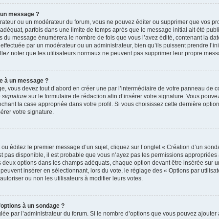
r un message ?
rateur ou un modérateur du forum, vous ne pouvez éditer ou supprimer que vos p
déquat, parfois dans une limite de temps après que le message initial ait été publ
s du message énumèrera le nombre de fois que vous l’avez édité, contenant la date et
n effectuée par un modérateur ou un administrateur, bien qu’ils puissent prendre l’in
uillez noter que les utilisateurs normaux ne peuvent pas supprimer leur propre mes
re à un message ?
, vous devez tout d’abord en créer une par l’intermédiaire de votre panneau de cont
 signature
sur le formulaire de rédaction afin d’insérer votre signature. Vous pouv
ant la case appropriée dans votre profil. Si vous choisissez cette dernière option, 
rer votre signature.
u éditez le premier message d’un sujet, cliquez sur l’onglet « Création d’un sond
’est pas disponible, il est probable que vous n’ayez pas les permissions appropriée
ns deux options dans les champs adéquats, chaque option devant être insérée sur u
 peuvent insérer en sélectionnant, lors du vote, le réglage des « Options par utilis
autoriser ou non les utilisateurs à modifier leurs votes.
d’options à un sondage ?
glée par l’administrateur du forum. Si le nombre d’options que vous pouvez ajoute