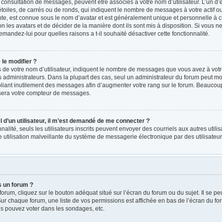
a consultation de messages, peuvent être associés à votre nom d’utilisateur. L’un d
oiles, de carrés ou de ronds, qui indiquent le nombre de messages à votre actif ou v
e, est connue sous le nom d’avatar et est généralement unique et personnelle à ch
on les avatars et de décider de la manière dont ils sont mis à disposition. Si vous ne
emandez-lui pour quelles raisons a t-il souhaité désactiver cette fonctionnalité.
le modifier ?
e votre nom d’utilisateur, indiquent le nombre de messages que vous avez à votre ac
administrateurs. Dans la plupart des cas, seul un administrateur du forum peut mod
iant inutilement des messages afin d’augmenter votre rang sur le forum. Beaucoup 
sera votre compteur de messages.
el d’un utilisateur, il m’est demandé de me connecter ?
nnalité, seuls les utilisateurs inscrits peuvent envoyer des courriels aux autres utili
 utilisation malveillante du système de messagerie électronique par des utilisate
s un forum ?
rum, cliquez sur le bouton adéquat situé sur l’écran du forum ou du sujet. Il se pe
r chaque forum, une liste de vos permissions est affichée en bas de l’écran du fo
s pouvez voter dans les sondages, etc.