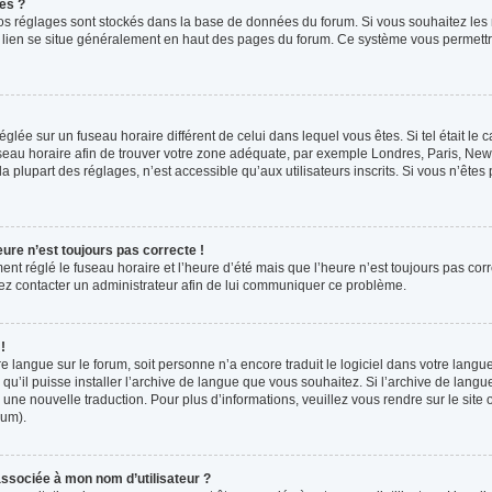
es ?
s vos réglages sont stockés dans la base de données du forum. Si vous souhaitez les
ce lien se situe généralement en haut des pages du forum. Ce système vous permettr
 réglée sur un fuseau horaire différent de celui dans lequel vous êtes. Si tel était l
 fuseau horaire afin de trouver votre zone adéquate, par exemple Londres, Paris, New 
plupart des réglages, n’est accessible qu’aux utilisateurs inscrits. Si vous n’êtes pa
eure n’est toujours pas correcte !
ment réglé le fuseau horaire et l’heure d’été mais que l’heure n’est toujours pas corr
llez contacter un administrateur afin de lui communiquer ce problème.
!
otre langue sur le forum, soit personne n’a encore traduit le logiciel dans votre la
 qu’il puisse installer l’archive de langue que vous souhaitez. Si l’archive de langu
ne nouvelle traduction. Pour plus d’informations, veuillez vous rendre sur le site o
rum).
ssociée à mon nom d’utilisateur ?