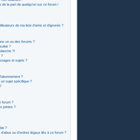
le de la part de quelqu’un sur ce forum !
lisateurs de ma liste d’amis et d’ignorés ?
ans un ou des forums ?
ultat ?
blanche ?!
 ?
sages et sujets ?
t l’abonnement ?
un sujet spécifique ?
?
e forum ?
 jointes ?
ble ?
 d’abus ou d’ordres légaux liés à ce forum ?