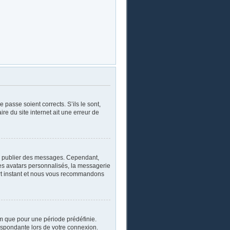
 passe soient corrects. S’ils le sont,
re du site internet ait une erreur de
oir publier des messages. Cependant,
les avatars personnalisés, la messagerie
ourt instant et nous vous recommandons
m que pour une période prédéfinie.
respondante lors de votre connexion.