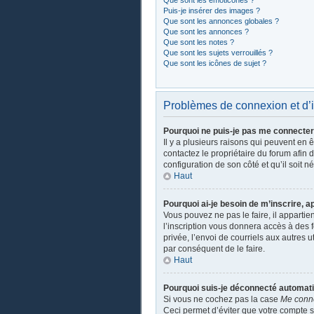
Que sont les émoticônes ?
Puis-je insérer des images ?
Que sont les annonces globales ?
Que sont les annonces ?
Que sont les notes ?
Que sont les sujets verrouillés ?
Que sont les icônes de sujet ?
Problèmes de connexion et d’i
Pourquoi ne puis-je pas me connecter
Il y a plusieurs raisons qui peuvent en 
contactez le propriétaire du forum afin 
configuration de son côté et qu’il soit n
Haut
Pourquoi ai-je besoin de m’inscrire, a
Vous pouvez ne pas le faire, il apparti
l’inscription vous donnera accès à des 
privée, l’envoi de courriels aux autres 
par conséquent de le faire.
Haut
Pourquoi suis-je déconnecté automat
Si vous ne cochez pas la case
Me conn
Ceci permet d’éviter que votre compte so