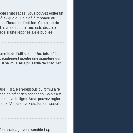
ropres messages. Vous pouvez éditer un
ié. Si quelqu’un a déjà répondu au
 l’heure de l’édition. Ce petit texte
itiative de rédiger une note discrète
sage si une réponse a été publiée.
rôle de l’utilisateur. Une fois créée,
ez également ajouter une signature qui
il ne vous sera plus utile de spécifier
age », situé en-dessous du formulaire
s afin de créer des sondages. Saisissez
ne nouvelle ligne. Vous pouvez régler
ateur ». Vous pouvez également spécifier
r à un sondage vous semble trop