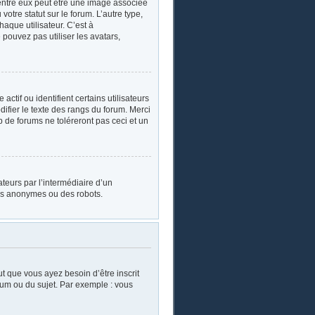
’entre eux peut être une image associée
otre statut sur le forum. L’autre type,
aque utilisateur. C’est à
 pouvez pas utiliser les avatars,
tif ou identifient certains utilisateurs
ifier le texte des rangs du forum. Merci
de forums ne toléreront pas ceci et un
sateurs par l’intermédiaire d’un
urs anonymes ou des robots.
ut que vous ayez besoin d’être inscrit
rum ou du sujet. Par exemple : vous