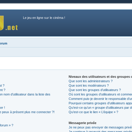
Le jeu en ligne sur le cinéma !
forum
Niveaux des utilisateurs et des groupes d
Que sont les administrateurs ?
ut ?
Que sont les modérateurs ?
nt ?
Que sont les groupes d’utilisateurs ?
nom d’utilisateur dans la liste des
Où sont les groupes d’utilisateurs et commen
Comment puis-je devenir le responsable d’un 
Pourquoi certains groupes d’utilisateurs app
er !
Qu’est-ce qu’un « groupe d’utilisateurs par d
 ne peux à présent plus me connecter ?!
Qu’est-ce que le lien « L’équipe » ?
Messagerie privée
 forum » ?
Je ne peux pas envoyer de messages privé
Je continue à recevoir des messages privés n