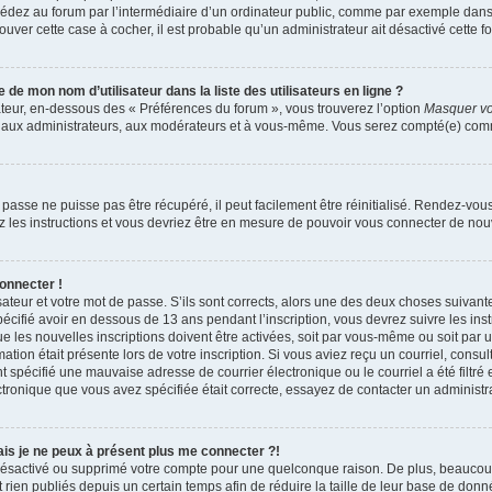
dez au forum par l’intermédiaire d’un ordinateur public, comme par exemple dans u
trouver cette case à cocher, il est probable qu’un administrateur ait désactivé cette fo
e mon nom d’utilisateur dans la liste des utilisateurs en ligne ?
ateur, en-dessous des « Préférences du forum », vous trouverez l’option
Masquer vot
qu’aux administrateurs, aux modérateurs et à vous-même. Vous serez compté(e) comme 
passe ne puisse pas être récupéré, il peut facilement être réinitialisé. Rendez-vou
ez les instructions et vous devriez être en mesure de pouvoir vous connecter de n
onnecter !
sateur et votre mot de passe. S’ils sont corrects, alors une des deux choses suivante
écifié avoir en dessous de 13 ans pendant l’inscription, vous devrez suivre les ins
 les nouvelles inscriptions doivent être activées, soit par vous-même ou soit par 
mation était présente lors de votre inscription. Si vous aviez reçu un courriel, consul
spécifié une mauvaise adresse de courrier électronique ou le courriel a été filtré e
ctronique que vous avez spécifiée était correcte, essayez de contacter un administr
mais je ne peux à présent plus me connecter ?!
it désactivé ou supprimé votre compte pour une quelconque raison. De plus, beauco
 rien publiés depuis un certain temps afin de réduire la taille de leur base de donnée