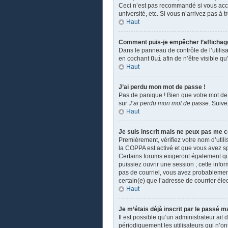
Ceci n’est pas recommandé si vous accé
université, etc. Si vous n’arrivez pas à 
Haut
Comment puis-je empêcher l’affichage d
Dans le panneau de contrôle de l’utilis
en cochant
Oui
afin de n’être visible 
Haut
J’ai perdu mon mot de passe !
Pas de panique ! Bien que votre mot de 
sur
J’ai perdu mon mot de passe
. Suiv
Haut
Je suis inscrit mais ne peux pas me c
Premièrement, vérifiez votre nom d’utili
la COPPA est activé et que vous avez sp
Certains forums exigeront également que
puissiez ouvrir une session ; cette infor
pas de courriel, vous avez probablement 
certain(e) que l’adresse de courrier éle
Haut
Je m’étais déjà inscrit par le passé 
Il est possible qu’un administrateur a
périodiquement les utilisateurs qui n’ont