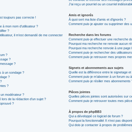
J’ai reçu un pourriel ou un courriel indésirab
Amis et ignorés
est toujours pas correcte !
À quoi sert ma liste d’amis et d’ignorés ?
Comment puis-je ajouter ou supprimer des uti
 à mon nom d’utilisateur ?
ifier ?
Recherche dans les forums
 utilisateur, il m’est demandé de me connecter
Comment puis-je effectuer une recherche d
Pourquoi ma recherche ne renvoie aucun rés
Pourquoi ma recherche renvoie à une page 
Comment puis-je rechercher des utilisateurs
rum ?
Comment puis-je retrouver mes propres mes
ssage ?
n message ?
Signets et abonnements aux sujets
Quelle est la différence entre le signetage e
ns à un sondage ?
Comment puis-je m’abonner à un forum ou à 
ndage ?
Comment puis-je résilier mes abonnements 
 ?
intes ?
Pièces jointes
 un modérateur ?
Quelles pièces jointes sont autorisées sur c
 lors de la rédaction d’un sujet ?
Comment puis-je retrouver toutes mes pièces
approuvé ?
À propos de phpBB3
Qui a développé ce logiciel de forum ?
Pourquoi la fonctionnalité X n’est pas disponi
Qui dois-je contacter à propos de problèmes