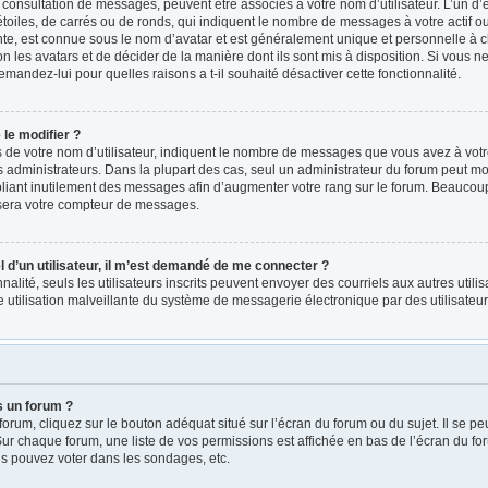
a consultation de messages, peuvent être associés à votre nom d’utilisateur. L’un d
oiles, de carrés ou de ronds, qui indiquent le nombre de messages à votre actif ou v
e, est connue sous le nom d’avatar et est généralement unique et personnelle à ch
on les avatars et de décider de la manière dont ils sont mis à disposition. Si vous ne
emandez-lui pour quelles raisons a t-il souhaité désactiver cette fonctionnalité.
le modifier ?
e votre nom d’utilisateur, indiquent le nombre de messages que vous avez à votre ac
administrateurs. Dans la plupart des cas, seul un administrateur du forum peut mod
iant inutilement des messages afin d’augmenter votre rang sur le forum. Beaucoup 
sera votre compteur de messages.
el d’un utilisateur, il m’est demandé de me connecter ?
nnalité, seuls les utilisateurs inscrits peuvent envoyer des courriels aux autres utili
 utilisation malveillante du système de messagerie électronique par des utilisate
s un forum ?
rum, cliquez sur le bouton adéquat situé sur l’écran du forum ou du sujet. Il se pe
r chaque forum, une liste de vos permissions est affichée en bas de l’écran du fo
s pouvez voter dans les sondages, etc.