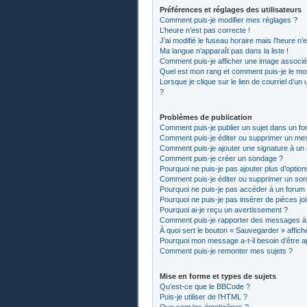
Préférences et réglages des utilisateurs
Comment puis-je modifier mes réglages ?
L’heure n’est pas correcte !
J’ai modifié le fuseau horaire mais l’heure n’
Ma langue n’apparaît pas dans la liste !
Comment puis-je afficher une image associée
Quel est mon rang et comment puis-je le mod
Lorsque je clique sur le lien de courriel d’un
?
Problèmes de publication
Comment puis-je publier un sujet dans un fo
Comment puis-je éditer ou supprimer un me
Comment puis-je ajouter une signature à u
Comment puis-je créer un sondage ?
Pourquoi ne puis-je pas ajouter plus d’optio
Comment puis-je éditer ou supprimer un so
Pourquoi ne puis-je pas accéder à un forum
Pourquoi ne puis-je pas insérer de pièces jo
Pourquoi ai-je reçu un avertissement ?
Comment puis-je rapporter des messages à
À quoi sert le bouton « Sauvegarder » affiché
Pourquoi mon message a-t-il besoin d’être 
Comment puis-je remonter mes sujets ?
Mise en forme et types de sujets
Qu’est-ce que le BBCode ?
Puis-je utiliser de l’HTML ?