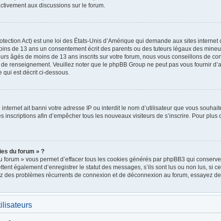
ctivement aux discussions sur le forum.
ection Act) est une loi des États-Unis d’Amérique qui demande aux sites internet 
oins de 13 ans un consentement écrit des parents ou des tuteurs légaux des mineu
urs âgés de moins de 13 ans inscrits sur votre forum, nous vous conseillons de cont
e de renseignement. Veuillez noter que le phpBB Group ne peut pas vous fournir d’a
 qui est décrit ci-dessous.
e internet ait banni votre adresse IP ou interdit le nom d’utilisateur que vous souhait
 inscriptions afin d’empêcher tous les nouveaux visiteurs de s’inscrire. Pour plus d
ies du forum » ?
u forum » vous permet d’effacer tous les cookies générés par phpBB3 qui conservent
nt également d’enregistrer le statut des messages, s’ils sont lus ou non lus, si cett
rez des problèmes récurrents de connexion et de déconnexion au forum, essayez de
ilisateurs