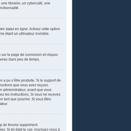
ne librairie, un cybercafé, une
nctionnalité.
re statut en ligne
. Activez cette option
étant un utilisateur invisible.
s sur la page de connexion et cliquez
ouveau dans peu de temps.
s a pu s’être produite. Si le support de
tructions que vous avez reçues.
un administrateur, avant que vous
tez les instructions. Si vous ne recevez
n tant que pourriel. Si vous êtes
ateur.
up de forums suppriment
s. Si tel était le cas, inscrivez-vous à