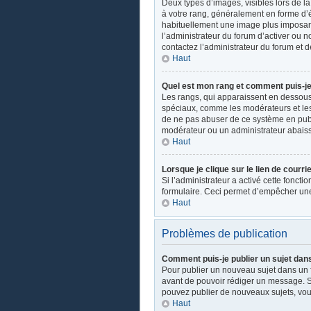
Deux types d’images, visibles lors de l
à votre rang, généralement en forme d’ét
habituellement une image plus imposant
l’administrateur du forum d’activer ou n
contactez l’administrateur du forum et d
Haut
Quel est mon rang et comment puis-je 
Les rangs, qui apparaissent en dessous d
spéciaux, comme les modérateurs et les 
de ne pas abuser de ce système en publ
modérateur ou un administrateur abais
Haut
Lorsque je clique sur le lien de courri
Si l’administrateur a activé cette fonctio
formulaire. Ceci permet d’empêcher une
Haut
Problèmes de publication
Comment puis-je publier un sujet dan
Pour publier un nouveau sujet dans un fo
avant de pouvoir rédiger un message. Su
pouvez publier de nouveaux sujets, vou
Haut