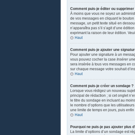
Comment puis-je éditer ou supprime
À moins que vous ne soyez un administ
de vos messages en cliquant le bouton a
message, un petit texte situé en dessou
n’apparaîtra pas s’il s’agit d’une éditio
exprimant la raison de leur édition. Ve
Haut
Comment puis-je ajouter une signatu
Pour ajouter une signature à un message
vous pouvez cocher la case
Insérer une
sera insérée à tous vos messages en coch
sur chaque message votre souhait d’insé
Haut
Comment puis-je créer un sondage ?
Lorsque vous rédigez un nouveau sujet o
principal de rédaction ; si cet onglet n
le titre du sondage en incluant au moi
le nombre d’options que les utilisateurs
une limite de temps en jours, puis enfin 
Haut
Pourquoi ne puis-je pas ajouter plus 
La limite d’options d’un sondage est ré