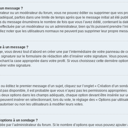
r un message ?
rateur ou un modérateur du forum, vous ne pouvez éditer ou supprimer que vos p
déquat, parfois dans une limite de temps après que le message initial ait été publ
s du message énumèrera le nombre de fois que vous l’avez édité, contenant la date et
n effectuée par un modérateur ou un administrateur, bien qu’ils puissent prendre l’in
uillez noter que les utilisateurs normaux ne peuvent pas supprimer leur propre mes
re à un message ?
, vous devez tout d’abord en créer une par l’intermédiaire de votre panneau de cont
 signature
sur le formulaire de rédaction afin d’insérer votre signature. Vous pouv
ant la case appropriée dans votre profil. Si vous choisissez cette dernière option, 
rer votre signature.
u éditez le premier message d’un sujet, cliquez sur l’onglet « Création d’un sond
’est pas disponible, il est probable que vous n’ayez pas les permissions appropriée
ns deux options dans les champs adéquats, chaque option devant être insérée sur u
 peuvent insérer en sélectionnant, lors du vote, le réglage des « Options par utilis
autoriser ou non les utilisateurs à modifier leurs votes.
d’options à un sondage ?
glée par l’administrateur du forum. Si le nombre d’options que vous pouvez ajoute