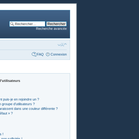
Recherche avancée
FAQ
Connexion
’utilisateurs
t puis-je en rejoindre un ?
groupe d’utilisateurs ?
araissent dans une couleur différente ?
éfaut » ?
s !
on sollicités !