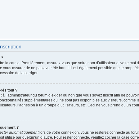
nscription
 ?
être la cause. Premièrement, assurez-vous que votre nom d’utilisateur et votre mot de
de vous assurer de ne pas avoir été banni. Il est également possible que le propriétai
écessaire de la corriger.
près tout ?
ent à l’administrateur du forum d’exiger ou non que vous soyez inscrit afin de pouv
fonctionnalités supplémentaires qui ne sont pas disponibles aux visiteurs, comme 
utilisateurs, l’adhésion à un groupe d’utilisateurs, etc. Ceci ne vous prend qu’un c
iquement ?
ecter automatiquement
lors de votre connexion, vous ne resterez connecté au foru
it utilisé par quelqu’un d’autre. Pour rester connecté, veuillez cocher la case cor