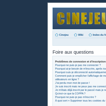
Cinejeu
Wiki
Index du 
Foire aux questions
Problèmes de connexion et d’inscription
Pourquoi ne puis-je pas me connecter ?
Pourquoi ai-je besoin de m’inscrire, après to
Pourquoi suis-je déconnecté automatiqueme
Comment puis-je empêcher l’affichage de mon 
utilisateurs en ligne ?
J’ai perdu mon mot de passe !
Je suis inscrit mais ne peux pas me connect
Je m’étais déjà inscrit par le passé mais je
Qu’est-ce que la COPPA ?
Pourquoi ne puis-je pas m’inscrire ?
À quoi sert « Supprimer tous les cookies du