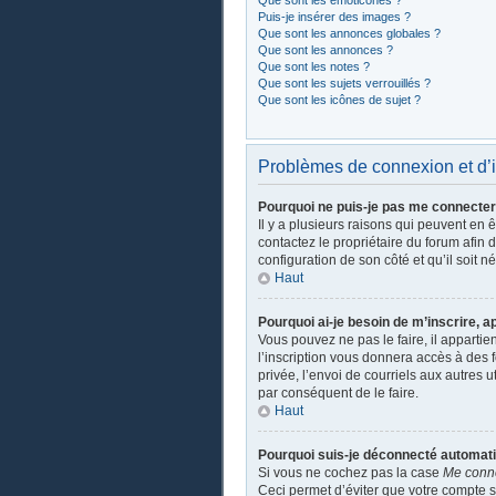
Que sont les émoticônes ?
Puis-je insérer des images ?
Que sont les annonces globales ?
Que sont les annonces ?
Que sont les notes ?
Que sont les sujets verrouillés ?
Que sont les icônes de sujet ?
Problèmes de connexion et d’i
Pourquoi ne puis-je pas me connecter
Il y a plusieurs raisons qui peuvent en 
contactez le propriétaire du forum afin 
configuration de son côté et qu’il soit n
Haut
Pourquoi ai-je besoin de m’inscrire, a
Vous pouvez ne pas le faire, il apparti
l’inscription vous donnera accès à des 
privée, l’envoi de courriels aux autres 
par conséquent de le faire.
Haut
Pourquoi suis-je déconnecté automat
Si vous ne cochez pas la case
Me conn
Ceci permet d’éviter que votre compte so