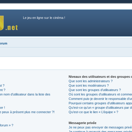
Le jeu en ligne sur le cinéma !
forum
Niveaux des utilisateurs et des groupes d
Que sont les administrateurs ?
ut ?
Que sont les modérateurs ?
nt ?
Que sont les groupes d’utilisateurs ?
nom d’utilisateur dans la liste des
Où sont les groupes d’utilisateurs et commen
Comment puis-je devenir le responsable d’un 
Pourquoi certains groupes d’utilisateurs app
er !
Qu’est-ce qu’un « groupe d’utilisateurs par d
 ne peux à présent plus me connecter ?!
Qu’est-ce que le lien « L’équipe » ?
Messagerie privée
 forum » ?
Je ne peux pas envoyer de messages privé
Je continue à recevoir des messages privés n