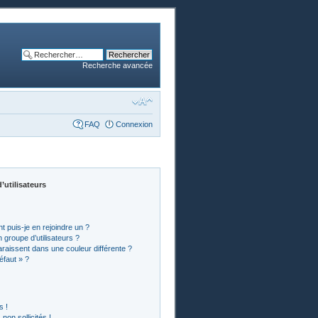
Recherche avancée
FAQ
Connexion
’utilisateurs
t puis-je en rejoindre un ?
groupe d’utilisateurs ?
araissent dans une couleur différente ?
éfaut » ?
s !
on sollicités !