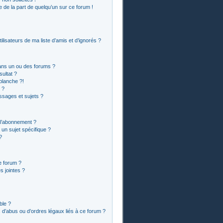
le de la part de quelqu’un sur ce forum !
lisateurs de ma liste d’amis et d’ignorés ?
ans un ou des forums ?
ultat ?
blanche ?!
 ?
sages et sujets ?
t l’abonnement ?
un sujet spécifique ?
?
e forum ?
 jointes ?
ble ?
 d’abus ou d’ordres légaux liés à ce forum ?