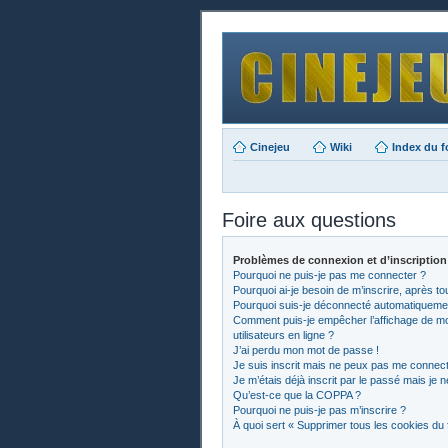
Cinejeu
Wiki
Index du 
Foire aux questions
Problèmes de connexion et d’inscription
Pourquoi ne puis-je pas me connecter ?
Pourquoi ai-je besoin de m’inscrire, après to
Pourquoi suis-je déconnecté automatiqueme
Comment puis-je empêcher l’affichage de mon 
utilisateurs en ligne ?
J’ai perdu mon mot de passe !
Je suis inscrit mais ne peux pas me connect
Je m’étais déjà inscrit par le passé mais je
Qu’est-ce que la COPPA ?
Pourquoi ne puis-je pas m’inscrire ?
À quoi sert « Supprimer tous les cookies du