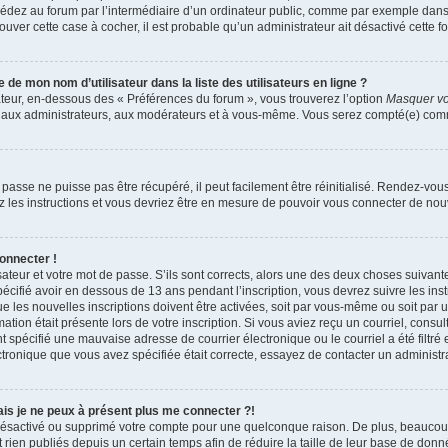
dez au forum par l’intermédiaire d’un ordinateur public, comme par exemple dans u
trouver cette case à cocher, il est probable qu’un administrateur ait désactivé cette fo
e mon nom d’utilisateur dans la liste des utilisateurs en ligne ?
ateur, en-dessous des « Préférences du forum », vous trouverez l’option
Masquer vot
qu’aux administrateurs, aux modérateurs et à vous-même. Vous serez compté(e) comme 
passe ne puisse pas être récupéré, il peut facilement être réinitialisé. Rendez-vou
ez les instructions et vous devriez être en mesure de pouvoir vous connecter de n
onnecter !
sateur et votre mot de passe. S’ils sont corrects, alors une des deux choses suivante
écifié avoir en dessous de 13 ans pendant l’inscription, vous devrez suivre les ins
 les nouvelles inscriptions doivent être activées, soit par vous-même ou soit par 
mation était présente lors de votre inscription. Si vous aviez reçu un courriel, consul
spécifié une mauvaise adresse de courrier électronique ou le courriel a été filtré e
ctronique que vous avez spécifiée était correcte, essayez de contacter un administr
mais je ne peux à présent plus me connecter ?!
it désactivé ou supprimé votre compte pour une quelconque raison. De plus, beauco
 rien publiés depuis un certain temps afin de réduire la taille de leur base de donnée