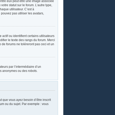
’entre eux peut être une image associée
otre statut sur le forum. L’autre type,
aque utilisateur. C’est à
 pouvez pas utiliser les avatars,
tif ou identifient certains utilisateurs
ifier le texte des rangs du forum. Merci
de forums ne toléreront pas ceci et un
sateurs par l’intermédiaire d’un
urs anonymes ou des robots.
ut que vous ayez besoin d’être inscrit
rum ou du sujet. Par exemple : vous