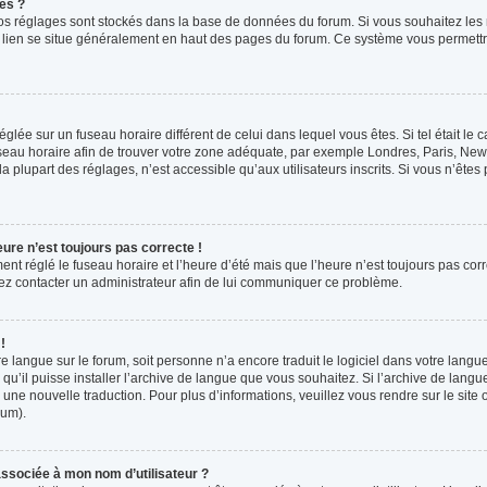
es ?
s vos réglages sont stockés dans la base de données du forum. Si vous souhaitez les
ce lien se situe généralement en haut des pages du forum. Ce système vous permettr
 réglée sur un fuseau horaire différent de celui dans lequel vous êtes. Si tel était l
 fuseau horaire afin de trouver votre zone adéquate, par exemple Londres, Paris, New 
plupart des réglages, n’est accessible qu’aux utilisateurs inscrits. Si vous n’êtes pa
eure n’est toujours pas correcte !
ment réglé le fuseau horaire et l’heure d’été mais que l’heure n’est toujours pas corr
llez contacter un administrateur afin de lui communiquer ce problème.
!
otre langue sur le forum, soit personne n’a encore traduit le logiciel dans votre la
 qu’il puisse installer l’archive de langue que vous souhaitez. Si l’archive de langu
ne nouvelle traduction. Pour plus d’informations, veuillez vous rendre sur le site o
rum).
ssociée à mon nom d’utilisateur ?