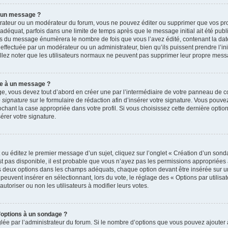
r un message ?
rateur ou un modérateur du forum, vous ne pouvez éditer ou supprimer que vos p
déquat, parfois dans une limite de temps après que le message initial ait été publ
s du message énumèrera le nombre de fois que vous l’avez édité, contenant la date et
n effectuée par un modérateur ou un administrateur, bien qu’ils puissent prendre l’in
uillez noter que les utilisateurs normaux ne peuvent pas supprimer leur propre mes
re à un message ?
, vous devez tout d’abord en créer une par l’intermédiaire de votre panneau de cont
 signature
sur le formulaire de rédaction afin d’insérer votre signature. Vous pouv
ant la case appropriée dans votre profil. Si vous choisissez cette dernière option, 
rer votre signature.
u éditez le premier message d’un sujet, cliquez sur l’onglet « Création d’un sond
’est pas disponible, il est probable que vous n’ayez pas les permissions appropriée
ns deux options dans les champs adéquats, chaque option devant être insérée sur u
 peuvent insérer en sélectionnant, lors du vote, le réglage des « Options par utilis
autoriser ou non les utilisateurs à modifier leurs votes.
d’options à un sondage ?
glée par l’administrateur du forum. Si le nombre d’options que vous pouvez ajoute