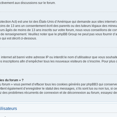
ctivement aux discussions sur le forum.
ection Act) est une loi des États-Unis d’Amérique qui demande aux sites internet 
oins de 13 ans un consentement écrit des parents ou des tuteurs légaux des mineu
urs âgés de moins de 13 ans inscrits sur votre forum, nous vous conseillons de cont
e de renseignement. Veuillez noter que le phpBB Group ne peut pas vous fournir d’a
 qui est décrit ci-dessous.
e internet ait banni votre adresse IP ou interdit le nom d’utilisateur que vous souhait
 inscriptions afin d’empêcher tous les nouveaux visiteurs de s’inscrire. Pour plus d
ies du forum » ?
u forum » vous permet d’effacer tous les cookies générés par phpBB3 qui conservent
nt également d’enregistrer le statut des messages, s’ils sont lus ou non lus, si cett
rez des problèmes récurrents de connexion et de déconnexion au forum, essayez de
ilisateurs