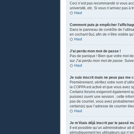
Ceci n’est pas recommandé si vous accé
université, etc. Si vous n’arrivez pas à 
Haut
Comment puis-je empêcher l’affichage d
Dans le panneau de contrôle de l’utilis
en cochant
Oui
afin de n’être visible 
Haut
J’ai perdu mon mot de passe !
Pas de panique ! Bien que votre mot de 
sur
J’ai perdu mon mot de passe
. Suiv
Haut
Je suis inscrit mais ne peux pas me c
Premièrement, vérifiez votre nom d’utili
la COPPA est activé et que vous avez sp
Certains forums exigeront également que
puissiez ouvrir une session ; cette infor
pas de courriel, vous avez probablement 
certain(e) que l’adresse de courrier éle
Haut
Je m’étais déjà inscrit par le passé 
Il est possible qu’un administrateur a
périodiquement les utilisateurs qui n’ont