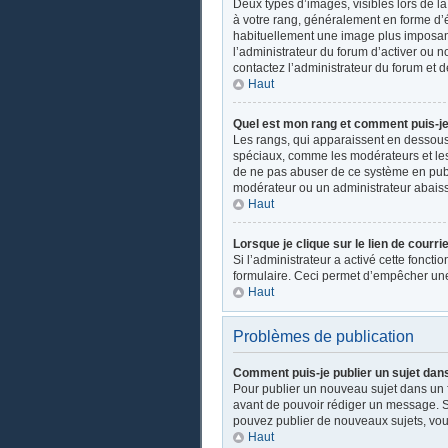
Deux types d’images, visibles lors de l
à votre rang, généralement en forme d’ét
habituellement une image plus imposant
l’administrateur du forum d’activer ou n
contactez l’administrateur du forum et d
Haut
Quel est mon rang et comment puis-je 
Les rangs, qui apparaissent en dessous d
spéciaux, comme les modérateurs et les 
de ne pas abuser de ce système en publ
modérateur ou un administrateur abais
Haut
Lorsque je clique sur le lien de courri
Si l’administrateur a activé cette fonctio
formulaire. Ceci permet d’empêcher une
Haut
Problèmes de publication
Comment puis-je publier un sujet dan
Pour publier un nouveau sujet dans un fo
avant de pouvoir rédiger un message. Su
pouvez publier de nouveaux sujets, vou
Haut