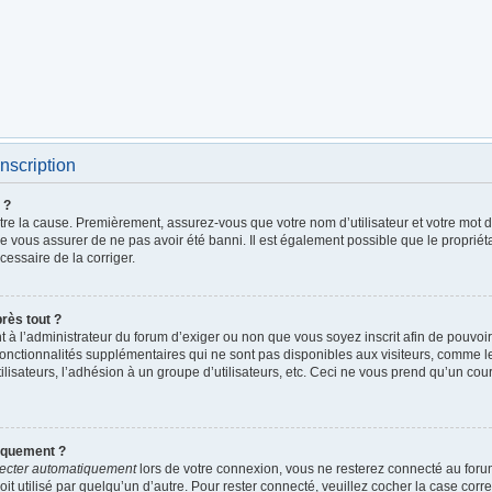
nscription
 ?
être la cause. Premièrement, assurez-vous que votre nom d’utilisateur et votre mot de
de vous assurer de ne pas avoir été banni. Il est également possible que le propriétai
écessaire de la corriger.
près tout ?
ent à l’administrateur du forum d’exiger ou non que vous soyez inscrit afin de pouv
fonctionnalités supplémentaires qui ne sont pas disponibles aux visiteurs, comme 
utilisateurs, l’adhésion à un groupe d’utilisateurs, etc. Ceci ne vous prend qu’un c
iquement ?
ecter automatiquement
lors de votre connexion, vous ne resterez connecté au foru
it utilisé par quelqu’un d’autre. Pour rester connecté, veuillez cocher la case cor