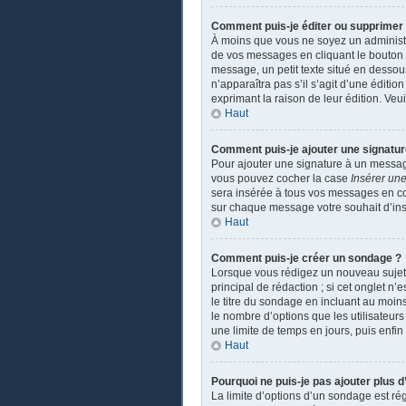
Comment puis-je éditer ou supprime
À moins que vous ne soyez un administ
de vos messages en cliquant le bouton a
message, un petit texte situé en dessou
n’apparaîtra pas s’il s’agit d’une éditio
exprimant la raison de leur édition. Ve
Haut
Comment puis-je ajouter une signatu
Pour ajouter une signature à un message
vous pouvez cocher la case
Insérer une
sera insérée à tous vos messages en coch
sur chaque message votre souhait d’insé
Haut
Comment puis-je créer un sondage ?
Lorsque vous rédigez un nouveau sujet o
principal de rédaction ; si cet onglet n
le titre du sondage en incluant au moi
le nombre d’options que les utilisateurs
une limite de temps en jours, puis enfin 
Haut
Pourquoi ne puis-je pas ajouter plus 
La limite d’options d’un sondage est ré