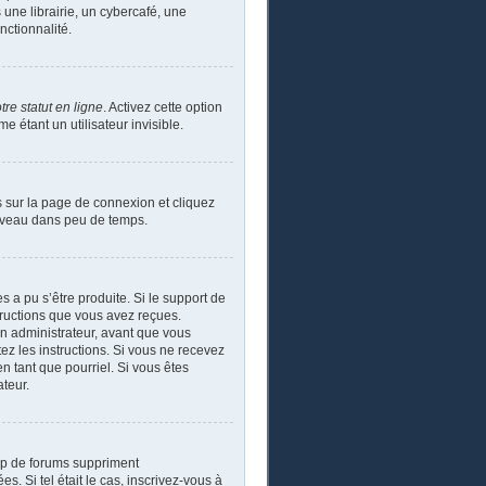
ne librairie, un cybercafé, une
nctionnalité.
re statut en ligne
. Activez cette option
étant un utilisateur invisible.
s sur la page de connexion et cliquez
ouveau dans peu de temps.
s a pu s’être produite. Si le support de
tructions que vous avez reçues.
un administrateur, avant que vous
tez les instructions. Si vous ne recevez
n tant que pourriel. Si vous êtes
ateur.
up de forums suppriment
s. Si tel était le cas, inscrivez-vous à