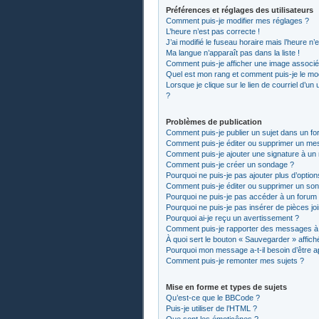
Préférences et réglages des utilisateurs
Comment puis-je modifier mes réglages ?
L’heure n’est pas correcte !
J’ai modifié le fuseau horaire mais l’heure n’
Ma langue n’apparaît pas dans la liste !
Comment puis-je afficher une image associée
Quel est mon rang et comment puis-je le mod
Lorsque je clique sur le lien de courriel d’un
?
Problèmes de publication
Comment puis-je publier un sujet dans un fo
Comment puis-je éditer ou supprimer un me
Comment puis-je ajouter une signature à u
Comment puis-je créer un sondage ?
Pourquoi ne puis-je pas ajouter plus d’optio
Comment puis-je éditer ou supprimer un so
Pourquoi ne puis-je pas accéder à un forum
Pourquoi ne puis-je pas insérer de pièces jo
Pourquoi ai-je reçu un avertissement ?
Comment puis-je rapporter des messages à
À quoi sert le bouton « Sauvegarder » affiché
Pourquoi mon message a-t-il besoin d’être 
Comment puis-je remonter mes sujets ?
Mise en forme et types de sujets
Qu’est-ce que le BBCode ?
Puis-je utiliser de l’HTML ?