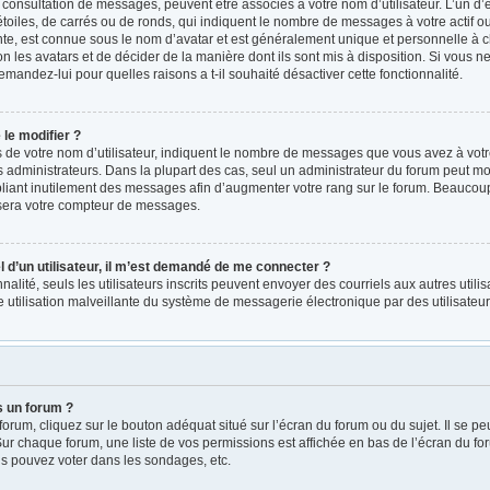
a consultation de messages, peuvent être associés à votre nom d’utilisateur. L’un d
oiles, de carrés ou de ronds, qui indiquent le nombre de messages à votre actif ou v
e, est connue sous le nom d’avatar et est généralement unique et personnelle à ch
on les avatars et de décider de la manière dont ils sont mis à disposition. Si vous ne
emandez-lui pour quelles raisons a t-il souhaité désactiver cette fonctionnalité.
le modifier ?
e votre nom d’utilisateur, indiquent le nombre de messages que vous avez à votre ac
administrateurs. Dans la plupart des cas, seul un administrateur du forum peut mod
iant inutilement des messages afin d’augmenter votre rang sur le forum. Beaucoup 
sera votre compteur de messages.
el d’un utilisateur, il m’est demandé de me connecter ?
nnalité, seuls les utilisateurs inscrits peuvent envoyer des courriels aux autres utili
 utilisation malveillante du système de messagerie électronique par des utilisate
s un forum ?
rum, cliquez sur le bouton adéquat situé sur l’écran du forum ou du sujet. Il se pe
r chaque forum, une liste de vos permissions est affichée en bas de l’écran du fo
s pouvez voter dans les sondages, etc.