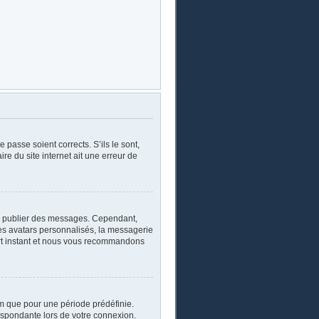
 passe soient corrects. S’ils le sont,
re du site internet ait une erreur de
oir publier des messages. Cependant,
les avatars personnalisés, la messagerie
ourt instant et nous vous recommandons
m que pour une période prédéfinie.
respondante lors de votre connexion.