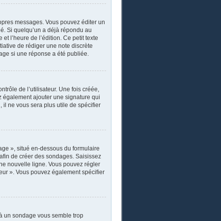
ropres messages. Vous pouvez éditer un
ié. Si quelqu’un a déjà répondu au
 l’heure de l’édition. Ce petit texte
itiative de rédiger une note discrète
sage si une réponse a été publiée.
rôle de l’utilisateur. Une fois créée,
ez également ajouter une signature qui
il ne vous sera plus utile de spécifier
age », situé en-dessous du formulaire
s afin de créer des sondages. Saisissez
ne nouvelle ligne. Vous pouvez régler
ateur ». Vous pouvez également spécifier
r à un sondage vous semble trop