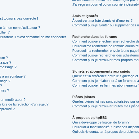
J’ai reçu un pourriel ou un courriel indésirab
Amis et ignorés
est toujours pas correcte !
À quoi sert ma liste d’amis et d’ignorés ?
Comment puis-je ajouter ou supprimer des uti
 à mon nom d’utilisateur ?
ifier ?
Recherche dans les forums
 utilisateur, il m’est demandé de me connecter
Comment puis-je effectuer une recherche d
Pourquoi ma recherche ne renvoie aucun rés
Pourquoi ma recherche renvoie à une page 
Comment puis-je rechercher des utilisateurs
rum ?
Comment puis-je retrouver mes propres mes
ssage ?
n message ?
Signets et abonnements aux sujets
Quelle est la différence entre le signetage e
ns à un sondage ?
Comment puis-je m’abonner à un forum ou à 
ndage ?
Comment puis-je résilier mes abonnements 
 ?
intes ?
Pièces jointes
 un modérateur ?
Quelles pièces jointes sont autorisées sur c
 lors de la rédaction d’un sujet ?
Comment puis-je retrouver toutes mes pièces
approuvé ?
À propos de phpBB3
Qui a développé ce logiciel de forum ?
Pourquoi la fonctionnalité X n’est pas disponi
Qui dois-je contacter à propos de problèmes