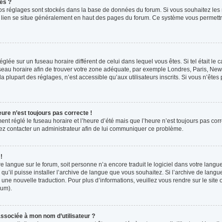
es ?
s vos réglages sont stockés dans la base de données du forum. Si vous souhaitez les
ce lien se situe généralement en haut des pages du forum. Ce système vous permettr
 réglée sur un fuseau horaire différent de celui dans lequel vous êtes. Si tel était l
 fuseau horaire afin de trouver votre zone adéquate, par exemple Londres, Paris, New 
plupart des réglages, n’est accessible qu’aux utilisateurs inscrits. Si vous n’êtes pa
eure n’est toujours pas correcte !
ment réglé le fuseau horaire et l’heure d’été mais que l’heure n’est toujours pas corr
llez contacter un administrateur afin de lui communiquer ce problème.
!
otre langue sur le forum, soit personne n’a encore traduit le logiciel dans votre la
 qu’il puisse installer l’archive de langue que vous souhaitez. Si l’archive de langu
ne nouvelle traduction. Pour plus d’informations, veuillez vous rendre sur le site o
rum).
ssociée à mon nom d’utilisateur ?