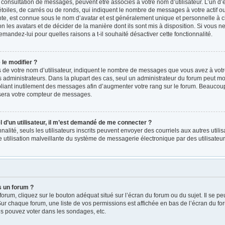
a consultation de messages, peuvent être associés à votre nom d’utilisateur. L’un d
oiles, de carrés ou de ronds, qui indiquent le nombre de messages à votre actif ou v
e, est connue sous le nom d’avatar et est généralement unique et personnelle à ch
on les avatars et de décider de la manière dont ils sont mis à disposition. Si vous ne
emandez-lui pour quelles raisons a t-il souhaité désactiver cette fonctionnalité.
le modifier ?
e votre nom d’utilisateur, indiquent le nombre de messages que vous avez à votre ac
administrateurs. Dans la plupart des cas, seul un administrateur du forum peut mod
iant inutilement des messages afin d’augmenter votre rang sur le forum. Beaucoup 
sera votre compteur de messages.
el d’un utilisateur, il m’est demandé de me connecter ?
nnalité, seuls les utilisateurs inscrits peuvent envoyer des courriels aux autres utili
 utilisation malveillante du système de messagerie électronique par des utilisate
s un forum ?
rum, cliquez sur le bouton adéquat situé sur l’écran du forum ou du sujet. Il se pe
r chaque forum, une liste de vos permissions est affichée en bas de l’écran du fo
s pouvez voter dans les sondages, etc.