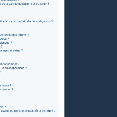
le de la part de quelqu’un sur ce forum !
lisateurs de ma liste d’amis et d’ignorés ?
ans un ou des forums ?
ultat ?
blanche ?!
 ?
sages et sujets ?
t l’abonnement ?
un sujet spécifique ?
?
e forum ?
 jointes ?
ble ?
 d’abus ou d’ordres légaux liés à ce forum ?