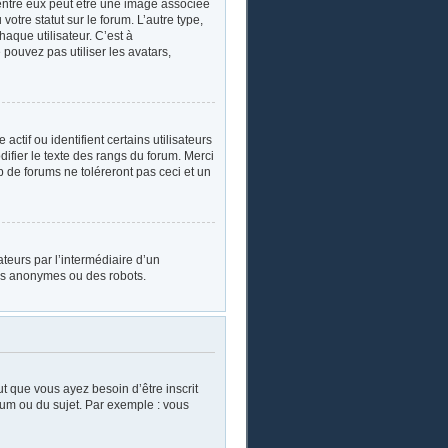
’entre eux peut être une image associée
otre statut sur le forum. L’autre type,
aque utilisateur. C’est à
 pouvez pas utiliser les avatars,
tif ou identifient certains utilisateurs
ifier le texte des rangs du forum. Merci
de forums ne toléreront pas ceci et un
sateurs par l’intermédiaire d’un
urs anonymes ou des robots.
ut que vous ayez besoin d’être inscrit
rum ou du sujet. Par exemple : vous