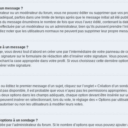
r un message ?
rateur ou un modérateur du forum, vous ne pouvez éditer ou supprimer que vos p
déquat, parfois dans une limite de temps après que le message initial ait été publ
s du message énumèrera le nombre de fois que vous l’avez édité, contenant la date et
n effectuée par un modérateur ou un administrateur, bien qu’ils puissent prendre l’in
uillez noter que les utilisateurs normaux ne peuvent pas supprimer leur propre mes
re à un message ?
, vous devez tout d’abord en créer une par l’intermédiaire de votre panneau de cont
 signature
sur le formulaire de rédaction afin d’insérer votre signature. Vous pouv
ant la case appropriée dans votre profil. Si vous choisissez cette dernière option, 
rer votre signature.
u éditez le premier message d’un sujet, cliquez sur l’onglet « Création d’un sond
’est pas disponible, il est probable que vous n’ayez pas les permissions appropriée
ns deux options dans les champs adéquats, chaque option devant être insérée sur u
 peuvent insérer en sélectionnant, lors du vote, le réglage des « Options par utilis
autoriser ou non les utilisateurs à modifier leurs votes.
d’options à un sondage ?
glée par l’administrateur du forum. Si le nombre d’options que vous pouvez ajoute