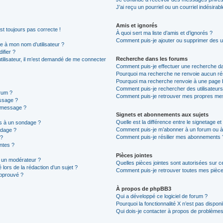
J’ai reçu un pourriel ou un courriel indésirab
Amis et ignorés
est toujours pas correcte !
À quoi sert ma liste d’amis et d’ignorés ?
Comment puis-je ajouter ou supprimer des uti
 à mon nom d’utilisateur ?
ifier ?
Recherche dans les forums
 utilisateur, il m’est demandé de me connecter
Comment puis-je effectuer une recherche d
Pourquoi ma recherche ne renvoie aucun rés
Pourquoi ma recherche renvoie à une page 
Comment puis-je rechercher des utilisateurs
rum ?
Comment puis-je retrouver mes propres mes
ssage ?
n message ?
Signets et abonnements aux sujets
Quelle est la différence entre le signetage e
ns à un sondage ?
Comment puis-je m’abonner à un forum ou à 
ndage ?
Comment puis-je résilier mes abonnements 
 ?
intes ?
Pièces jointes
 un modérateur ?
Quelles pièces jointes sont autorisées sur c
 lors de la rédaction d’un sujet ?
Comment puis-je retrouver toutes mes pièces
approuvé ?
À propos de phpBB3
Qui a développé ce logiciel de forum ?
Pourquoi la fonctionnalité X n’est pas disponi
Qui dois-je contacter à propos de problèmes