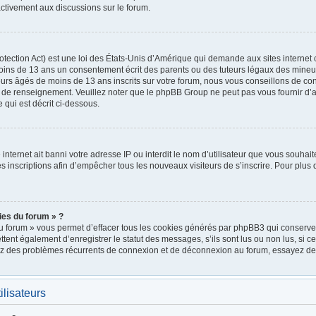
ctivement aux discussions sur le forum.
ection Act) est une loi des États-Unis d’Amérique qui demande aux sites internet 
oins de 13 ans un consentement écrit des parents ou des tuteurs légaux des mineu
urs âgés de moins de 13 ans inscrits sur votre forum, nous vous conseillons de cont
e de renseignement. Veuillez noter que le phpBB Group ne peut pas vous fournir d’a
 qui est décrit ci-dessous.
e internet ait banni votre adresse IP ou interdit le nom d’utilisateur que vous souhait
 inscriptions afin d’empêcher tous les nouveaux visiteurs de s’inscrire. Pour plus d
ies du forum » ?
u forum » vous permet d’effacer tous les cookies générés par phpBB3 qui conservent
nt également d’enregistrer le statut des messages, s’ils sont lus ou non lus, si cett
rez des problèmes récurrents de connexion et de déconnexion au forum, essayez de
ilisateurs