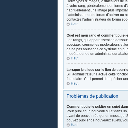
Deux types d’images, visibles lors de l
à votre rang, généralement en forme d’ét
habituellement une image plus imposant
l’administrateur du forum d’activer ou n
contactez l’administrateur du forum et d
Haut
Quel est mon rang et comment puis-je 
Les rangs, qui apparaissent en dessous d
spéciaux, comme les modérateurs et les 
de ne pas abuser de ce système en publ
modérateur ou un administrateur abais
Haut
Lorsque je clique sur le lien de courri
Si l’administrateur a activé cette fonctio
formulaire. Ceci permet d’empêcher une
Haut
Problèmes de publication
Comment puis-je publier un sujet dan
Pour publier un nouveau sujet dans un fo
avant de pouvoir rédiger un message. Su
pouvez publier de nouveaux sujets, vou
Haut