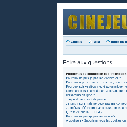
Cinejeu
Wiki
Index du 
Foire aux questions
Problèmes de connexion et d’inscription
Pourquoi ne puis-je pas me connecter ?
Pourquoi ai-je besoin de m’inscrire, après to
Pourquoi suis-je déconnecté automatiqueme
Comment puis-je empêcher l’affichage de mon 
utilisateurs en ligne ?
J’ai perdu mon mot de passe !
Je suis inscrit mais ne peux pas me connect
Je m’étais déjà inscrit par le passé mais je
Qu’est-ce que la COPPA ?
Pourquoi ne puis-je pas m’inscrire ?
À quoi sert « Supprimer tous les cookies du