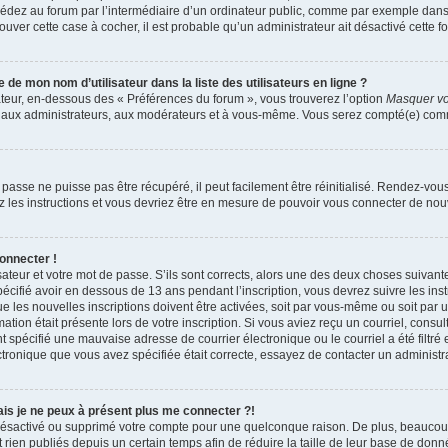
dez au forum par l’intermédiaire d’un ordinateur public, comme par exemple dans u
trouver cette case à cocher, il est probable qu’un administrateur ait désactivé cette fo
e mon nom d’utilisateur dans la liste des utilisateurs en ligne ?
ateur, en-dessous des « Préférences du forum », vous trouverez l’option
Masquer vot
qu’aux administrateurs, aux modérateurs et à vous-même. Vous serez compté(e) comme 
passe ne puisse pas être récupéré, il peut facilement être réinitialisé. Rendez-vou
ez les instructions et vous devriez être en mesure de pouvoir vous connecter de n
onnecter !
sateur et votre mot de passe. S’ils sont corrects, alors une des deux choses suivante
écifié avoir en dessous de 13 ans pendant l’inscription, vous devrez suivre les ins
 les nouvelles inscriptions doivent être activées, soit par vous-même ou soit par 
mation était présente lors de votre inscription. Si vous aviez reçu un courriel, consul
spécifié une mauvaise adresse de courrier électronique ou le courriel a été filtré e
ctronique que vous avez spécifiée était correcte, essayez de contacter un administr
mais je ne peux à présent plus me connecter ?!
it désactivé ou supprimé votre compte pour une quelconque raison. De plus, beauco
 rien publiés depuis un certain temps afin de réduire la taille de leur base de donnée