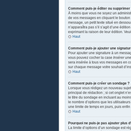
Comment puis-je éditer ou supprime
À moins que vous ne soyez un administ
de vos messages en cliquant le bouton a
message, un petit texte situé en dessou
n’apparaîtra pas s’il s’agit d’une éditio
exprimant la raison de leur édition. Ve
Haut
Comment puis-je ajouter une signatu
Pour ajouter une signature à un message
vous pouvez cocher la case
Insérer une
sera insérée à tous vos messages en coch
sur chaque message votre souhait d’insé
Haut
Comment puis-je créer un sondage ?
Lorsque vous rédigez un nouveau sujet o
principal de rédaction ; si cet onglet n
le titre du sondage en incluant au moi
le nombre d’options que les utilisateurs
une limite de temps en jours, puis enfin 
Haut
Pourquoi ne puis-je pas ajouter plus 
La limite d’options d’un sondage est ré