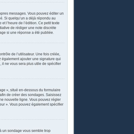
ropres messages. Vous pouvez éditer un
ié. Si quelqu’un a déjà répondu au
 l’heure de l’édition. Ce petit texte
itiative de rédiger une note discrète
sage si une réponse a été publiée.
rôle de l’utilisateur. Une fois créée,
ez également ajouter une signature qui
il ne vous sera plus utile de spécifier
age », situé en-dessous du formulaire
s afin de créer des sondages. Saisissez
ne nouvelle ligne. Vous pouvez régler
ateur ». Vous pouvez également spécifier
r à un sondage vous semble trop