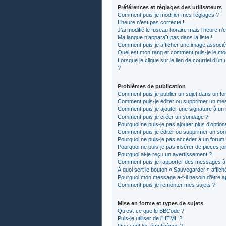
Préférences et réglages des utilisateurs
Comment puis-je modifier mes réglages ?
L’heure n’est pas correcte !
J’ai modifié le fuseau horaire mais l’heure n’
Ma langue n’apparaît pas dans la liste !
Comment puis-je afficher une image associée
Quel est mon rang et comment puis-je le mod
Lorsque je clique sur le lien de courriel d’un
?
Problèmes de publication
Comment puis-je publier un sujet dans un fo
Comment puis-je éditer ou supprimer un me
Comment puis-je ajouter une signature à u
Comment puis-je créer un sondage ?
Pourquoi ne puis-je pas ajouter plus d’optio
Comment puis-je éditer ou supprimer un so
Pourquoi ne puis-je pas accéder à un forum
Pourquoi ne puis-je pas insérer de pièces jo
Pourquoi ai-je reçu un avertissement ?
Comment puis-je rapporter des messages à
À quoi sert le bouton « Sauvegarder » affiché
Pourquoi mon message a-t-il besoin d’être 
Comment puis-je remonter mes sujets ?
Mise en forme et types de sujets
Qu’est-ce que le BBCode ?
Puis-je utiliser de l’HTML ?