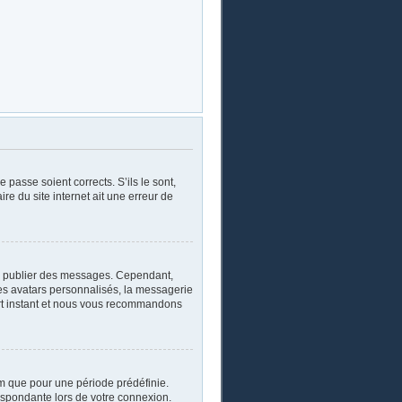
 passe soient corrects. S’ils le sont,
re du site internet ait une erreur de
oir publier des messages. Cependant,
les avatars personnalisés, la messagerie
ourt instant et nous vous recommandons
m que pour une période prédéfinie.
respondante lors de votre connexion.