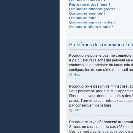
Que sont les émoticônes ?
Puis-je insérer des images ?
Que sont les annonces globales ?
Que sont les annonces ?
Que sont les notes ?
Que sont les sujets verrouillés ?
Que sont les icônes de sujet ?
Problèmes de connexion et d’i
Pourquoi ne puis-je pas me connecter
Il y a plusieurs raisons qui peuvent en 
contactez le propriétaire du forum afin 
configuration de son côté et qu’il soit n
Haut
Pourquoi ai-je besoin de m’inscrire, a
Vous pouvez ne pas le faire, il apparti
l’inscription vous donnera accès à des 
privée, l’envoi de courriels aux autres 
par conséquent de le faire.
Haut
Pourquoi suis-je déconnecté automat
Si vous ne cochez pas la case
Me conn
Ceci permet d’éviter que votre compte so