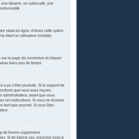
ne librairie, un cybercafé, une
nctionnalité.
re statut en ligne
. Activez cette option
étant un utilisateur invisible.
s sur la page de connexion et cliquez
ouveau dans peu de temps.
s a pu s’être produite. Si le support de
tructions que vous avez reçues.
un administrateur, avant que vous
tez les instructions. Si vous ne recevez
n tant que pourriel. Si vous êtes
ateur.
up de forums suppriment
s. Si tel était le cas, inscrivez-vous à