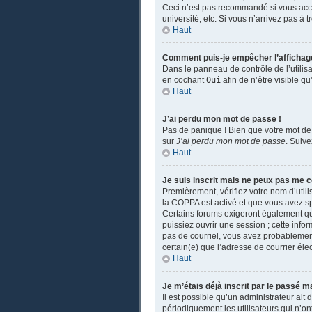
Ceci n’est pas recommandé si vous accé
université, etc. Si vous n’arrivez pas à 
Haut
Comment puis-je empêcher l’affichage d
Dans le panneau de contrôle de l’utilis
en cochant
Oui
afin de n’être visible 
Haut
J’ai perdu mon mot de passe !
Pas de panique ! Bien que votre mot de 
sur
J’ai perdu mon mot de passe
. Suiv
Haut
Je suis inscrit mais ne peux pas me c
Premièrement, vérifiez votre nom d’utili
la COPPA est activé et que vous avez sp
Certains forums exigeront également que
puissiez ouvrir une session ; cette infor
pas de courriel, vous avez probablement 
certain(e) que l’adresse de courrier éle
Haut
Je m’étais déjà inscrit par le passé 
Il est possible qu’un administrateur a
périodiquement les utilisateurs qui n’ont