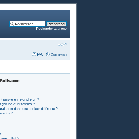
Recherche avancée
FAQ
Connexion
’utilisateurs
t puis-je en rejoindre un ?
groupe d’utilisateurs ?
araissent dans une couleur différente ?
éfaut » ?
s !
on sollicités !