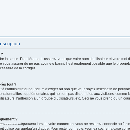
nscription
 ?
être la cause. Premièrement, assurez-vous que votre nom d’utilisateur et votre mot de
de vous assurer de ne pas avoir été banni. Il est également possible que le propriétai
écessaire de la corriger.
près tout ?
ent à l’administrateur du forum d’exiger ou non que vous soyez inscrit afin de pouv
fonctionnalités supplémentaires qui ne sont pas disponibles aux visiteurs, comme 
utilisateurs, l’adhésion à un groupe d’utilisateurs, etc. Ceci ne vous prend qu’un c
iquement ?
ecter automatiquement
lors de votre connexion, vous ne resterez connecté au foru
it utilisé par quelqu’un d’autre. Pour rester connecté, veuillez cocher la case cor