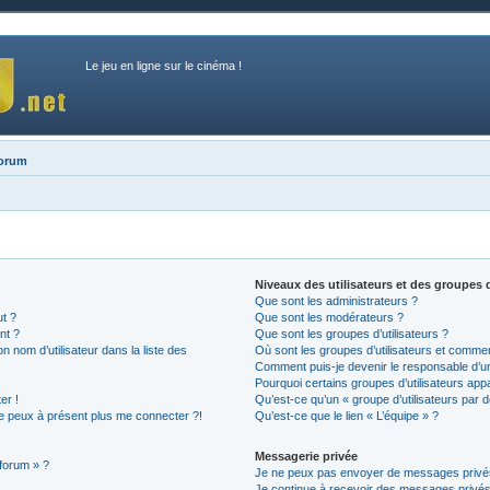
Le jeu en ligne sur le cinéma !
forum
Niveaux des utilisateurs et des groupes d
Que sont les administrateurs ?
ut ?
Que sont les modérateurs ?
nt ?
Que sont les groupes d’utilisateurs ?
nom d’utilisateur dans la liste des
Où sont les groupes d’utilisateurs et commen
Comment puis-je devenir le responsable d’un 
Pourquoi certains groupes d’utilisateurs app
er !
Qu’est-ce qu’un « groupe d’utilisateurs par d
 ne peux à présent plus me connecter ?!
Qu’est-ce que le lien « L’équipe » ?
Messagerie privée
 forum » ?
Je ne peux pas envoyer de messages privé
Je continue à recevoir des messages privés n